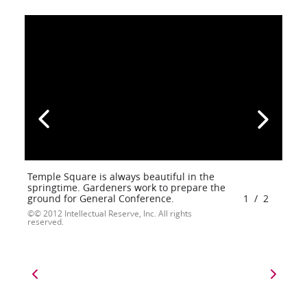
Temple Square is always beautiful in the
springtime. Gardeners work to prepare the
ground for General Conference.
1
/
2
© 2012 Intellectual Reserve, Inc. All rights
reserved.