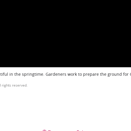
iful in the springtime. Gardeners work to prepare the ground for
l rights reserved.