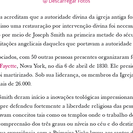
Descarregar Fotos
s acreditam que a autoridade divina da igreja antiga fo
isso uma restauração por intervenção divina foi necess
 por meio de Joseph Smith na primeira metade do sécul
sitações angelicais daqueles que portavam a autoridade
ociados, com 50 outras pessoas presentes organizaram 
Fayette
, Nova York, no dia 6 de abril de 1830. Ele presi
i martirizado. Sob sua liderança, os membros da Igreja
is de 26.000.
mith deram início a inovações teológicas impressionant
pre defendeu fortemente a liberdade religiosa das pesso
avam conceitos tais como os templos onde o trabalho de
ompreensão dos três graus ou níveis no céu e do destino 
ua experiência com a Primeira Visão levou aos santos d