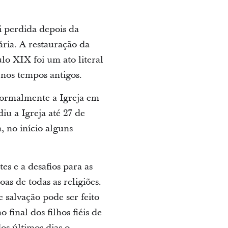
i perdida depois da
ária. A restauração da
o XIX foi um ato literal
 nos tempos antigos.
formalmente a Igreja em
diu a Igreja até 27 de
, no início alguns
es e a desafios para as
as de todas as religiões.
 salvação pode ser feito
final dos filhos fiéis de
os últimos dias o