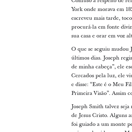
Confuso a respeito de re
York onde morava em 182
escreveu mais tarde, toc
procurá-la em fonte divi
sua casa e orar em voz al
O que se seguiu mudou J
últimos dias. Joseph regi
de minha cabeça”, ele es
Cercados pela luz, ele 
e disse: “Este é o Meu 
Primeira Visão”. Assim c
Joseph Smith talvez sej
de Jesus Cristo. Alguns 
foi guiado a um monte p