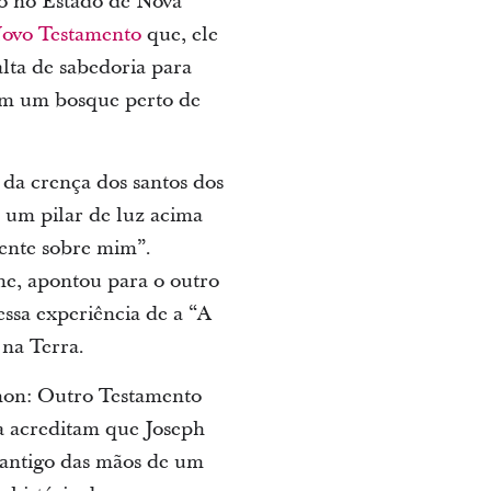
so no Estado de Nova
ovo Testamento
que, ele
lta de sabedoria para
 em um bosque perto de
da crença dos santos dos
i um pilar de luz acima
mente sobre mim”.
me, apontou para o outro
ssa experiência de a “A
 na Terra.
rmon: Outro Testamento
ja acreditam que Joseph
 antigo das mãos de um