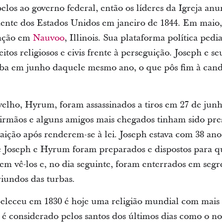
elos ao governo federal, então os líderes da Igreja an
ente dos Estados Unidos em janeiro de 1844. Em maio, 
enção em
Nauvoo
, Illinois. Sua plataforma política ped
itos religiosos e civis frente à perseguição. Joseph e s
rba em junho daquele mesmo ano, o que pôs fim à can
velho, Hyrum, foram assassinados a tiros em 27 de jun
 irmãos e alguns amigos mais chegados tinham sido pr
traição após renderem-se à lei. Joseph estava com 38 
e Joseph e Hyrum foram preparados e dispostos para q
em vê-los e, no dia seguinte, foram enterrados em segr
iundos das turbas.
beleceu em 1830 é hoje uma religião mundial com mais
 considerado pelos santos dos últimos dias como o no