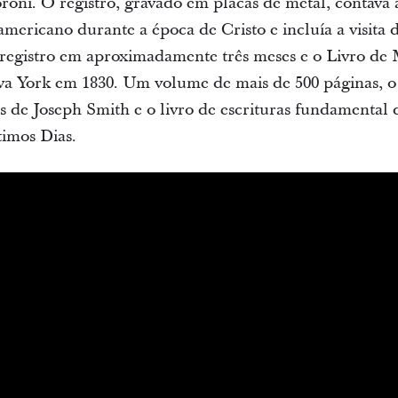
ni. O registro, gravado em placas de metal, contava 
mericano durante a época de Cristo e incluía a visita de
o registro em aproximadamente três meses e o Livro d
va York em 1830. Um volume de mais de 500 páginas,
s de Joseph Smith e o livro de escrituras fundamental d
timos Dias.