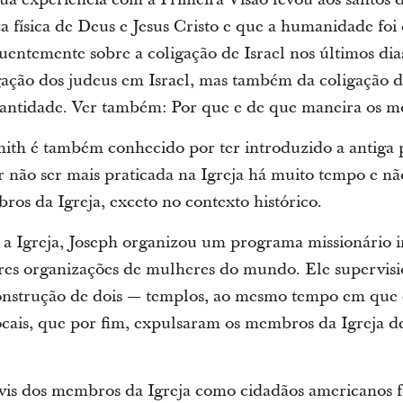
 física de Deus e Jesus Cristo e que a humanidade foi
quentemente sobre a coligação de Israel nos últimos dia
igação dos judeus em Israel, mas também da coligação 
santidade. Ver também: Por que e de que maneira os m
mith é também conhecido por ter introduzido a antiga 
r não ser mais praticada na Igreja há muito tempo e nã
ros da Igreja, exceto no contexto histórico.
a Igreja, Joseph organizou um programa missionário i
res organizações de mulheres do mundo. Ele supervisi
 construção de dois — templos, ao mesmo tempo em que 
ocais, que por fim, expulsaram os membros da Igreja de
 civis dos membros da Igreja como cidadãos americanos