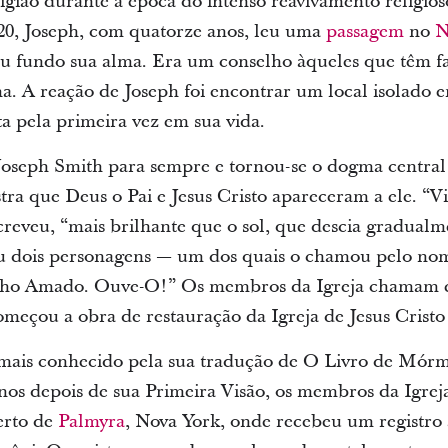
ligião durante a época do intenso reavivamento religio
0, Joseph, com quatorze anos, leu uma
passagem
no
N
ou fundo sua alma. Era um conselho àqueles que têm fa
na. A reação de Joseph foi encontrar um local isolado
ta pela primeira vez em sua vida.
oseph Smith para sempre e tornou-se o dogma central 
stra que Deus o Pai e Jesus Cristo apareceram a ele. “V
creveu, “mais brilhante que o sol, que descia gradual
viu dois personagens — um dos quais o chamou pelo no
Filho Amado. Ouve-O!” Os membros da Igreja chamam e
omeçou a obra de restauração da Igreja de Jesus Cristo
a mais conhecido pela sua tradução de O Livro de Mó
anos depois de sua Primeira Visão, os membros da Igre
erto de
Palmyra
, Nova York, onde recebeu um registro