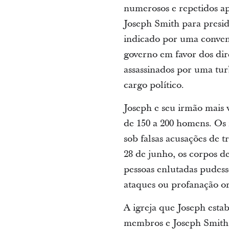
numerosos e repetidos ap
Joseph Smith para presid
indicado por uma conv
governo em favor dos dire
assassinados por uma tu
cargo político.
Joseph e seu irmão mais 
de 150 a 200 homens. Os
sob falsas acusações de 
28 de junho, os corpos d
pessoas enlutadas pudess
ataques ou profanação or
A igreja que Joseph esta
membros e Joseph Smith é