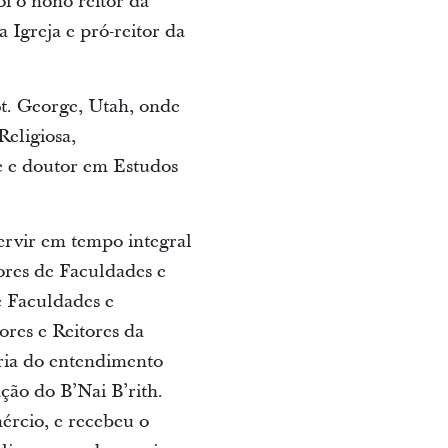
i o nono reitor da
 Igreja e pró-reitor da
St. George, Utah, onde
Religiosa,
e e doutor em Estudos
ervir em tempo integral
ores de Faculdades e
 Faculdades e
res e Reitores da
ria do entendimento
ção do B’Nai B’rith.
ércio, e recebeu o