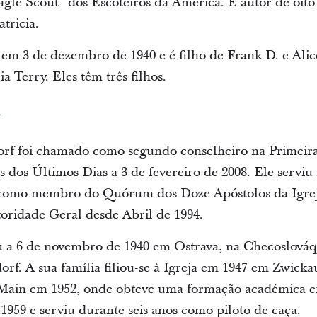
gle Scout” dos Escoteiros da América. É autor de oito
tricia.
em 3 de dezembro de 1940 e é filho de Frank D. e Ali
a Terry. Eles têm três filhos.
orf foi chamado como segundo conselheiro na Primeira 
s dos Últimos Dias a 3 de fevereiro de 2008. Ele serviu 
o como membro do Quórum dos Doze Apóstolos da Igrej
oridade Geral desde Abril de 1994.
 a 6 de novembro de 1940 em Ostrava, na Checoslováqu
rf. A sua família filiou-se à Igreja em 1947 em Zwick
Main em 1952, onde obteve uma formação académica e
959 e serviu durante seis anos como piloto de caça.