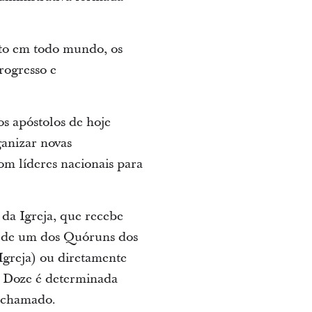
sto em todo mundo, os
rogresso e
os apóstolos de hoje
ganizar novas
com líderes nacionais para
a Igreja, que recebe
o de um dos Quóruns dos
Igreja) ou diretamente
s Doze é determinada
o chamado.