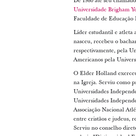
De 1980 até seu chamado 
Universidade Brigham Y
Faculdade de Educação 
Líder estudantil e atlet
nasceu, recebeu o bachar
respectivamente, pela Un
Americanos pela Univers
O Elder Holland exerceu
na Igreja. Serviu como p
Universidades Independe
Universidades Independ
Associação Nacional Atl
entre cristãos e judeus,
Serviu no conselho diret