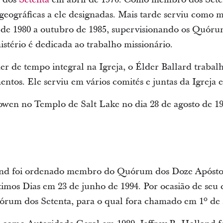
s geográficas a ele designadas. Mais tarde serviu com
o de 1980 a outubro de 1985, supervisionando os Quórun
istério é dedicada ao trabalho missionário.
er de tempo integral na Igreja, o Élder Ballard traba
entos. Ele serviu em vários comités e juntas da Igreja e 
en no Templo de Salt Lake no dia 28 de agosto de 1951
and foi ordenado membro do Quórum dos Doze Apóstolo
timos Dias em 23 de junho de 1994. Por ocasião de seu
um dos Setenta, para o qual fora chamado em 1º de a