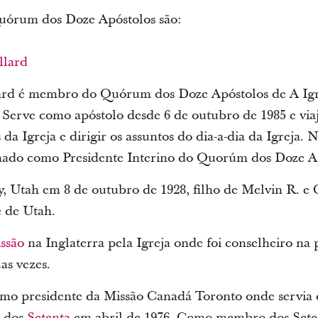
uórum dos Doze Apóstolos são:
llard
ard é membro do Quórum dos Doze Apóstolos de A Igre
 Serve como apóstolo desde 6 de outubro de 1985 e vi
da Igreja e dirigir os assuntos do dia-a-dia da Igreja. N
ignado como Presidente Interino do Quorúm dos Doze A
, Utah em 8 de outubro de 1928, filho de Melvin R. e 
 de Utah.
ssão
na Inglaterra pela Igreja onde foi conselheiro na 
as vezes.
mo presidente da Missão Canadá Toronto onde servia
m dos
Setenta
em abril de 1976. Como membro dos Seten