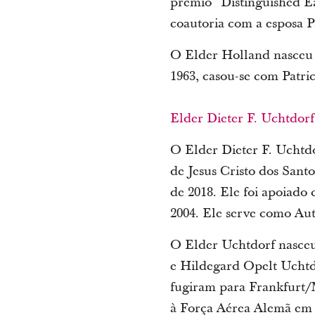
prêmio “Distinguished Ea
coautoria com a esposa Pa
O Elder Holland nasceu 
1963, casou-se com Patrici
Elder Dieter F. Uchtdorf
O Elder Dieter F. Uchtd
de Jesus Cristo dos Santo
de 2018. Ele foi apoiad
2004. Ele serve como Aut
O Elder Uchtdorf nasceu
e Hildegard Opelt Uchtdo
fugiram para Frankfurt/
à Força Aérea Alemã em 1