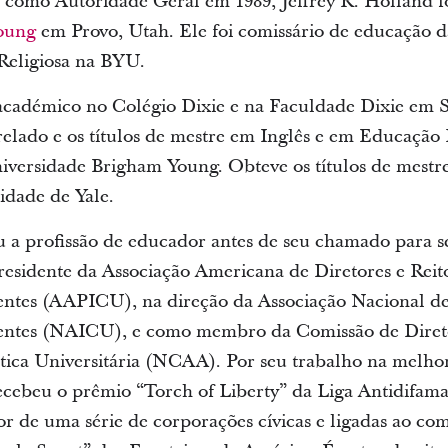
como Autoridade Geral em 1989, Jeffrey R. Holland fo
oung
em Provo, Utah. Ele foi comissário de educação da
Religiosa na BYU.
a académico no Colégio Dixie e na Faculdade Dixie em 
elado e os títulos de mestre em Inglês e em Educação 
iversidade Brigham Young. Obteve os títulos de mestr
idade de Yale.
 a profissão de educador antes de seu chamado para s
residente da Associação Americana de Diretores e Reit
ntes (AAPICU), na direção da Associação Nacional de
entes (NAICU), e como membro da Comissão de Direto
ética Universitária (NCAA). Por seu trabalho na melho
 recebeu o prêmio “Torch of Liberty” da Liga Antidifama
or de uma série de corporações cívicas e ligadas ao com