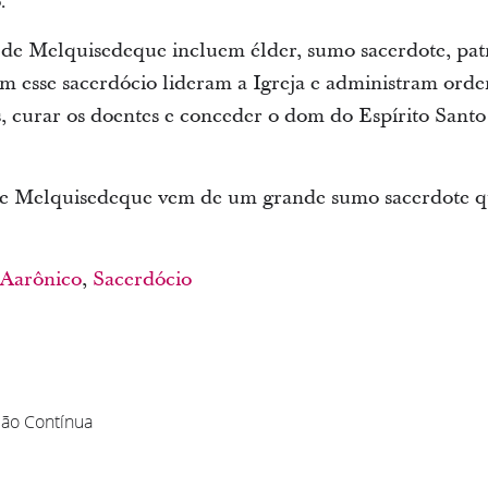
.
 de Melquisedeque incluem élder, sumo sacerdote, patr
êm esse sacerdócio lideram a Igreja e administram or
, curar os doentes e conceder o dom do Espírito Sant
e Melquisedeque vem de um grande sumo sacerdote q
 Aarônico
,
Sacerdócio
ção Contínua