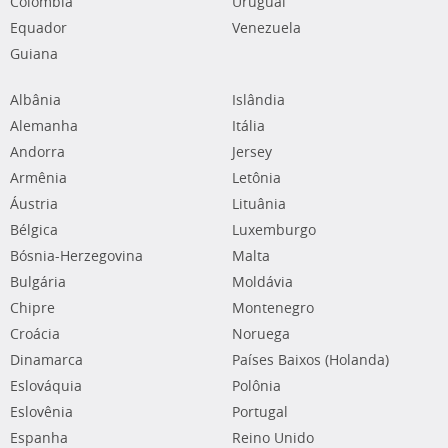
Colômbia
Uruguai
Equador
Venezuela
Guiana
Albânia
Islândia
Alemanha
Itália
Andorra
Jersey
Armênia
Letônia
Áustria
Lituânia
Bélgica
Luxemburgo
Bósnia-Herzegovina
Malta
Bulgária
Moldávia
Chipre
Montenegro
Croácia
Noruega
Dinamarca
Países Baixos (Holanda)
Eslováquia
Polônia
Eslovênia
Portugal
Espanha
Reino Unido