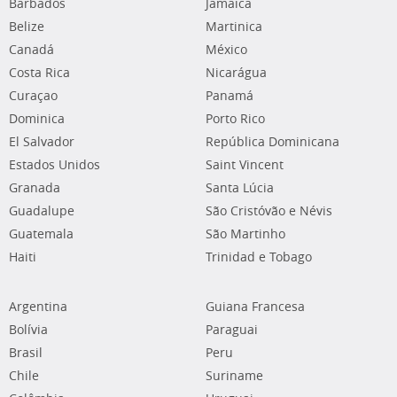
Barbados
Jamaica
Belize
Martinica
Canadá
México
Costa Rica
Nicarágua
Curaçao
Panamá
Dominica
Porto Rico
El Salvador
República Dominicana
Estados Unidos
Saint Vincent
Granada
Santa Lúcia
Guadalupe
São Cristóvão e Névis
Guatemala
São Martinho
Haiti
Trinidad e Tobago
Argentina
Guiana Francesa
Bolívia
Paraguai
Brasil
Peru
Chile
Suriname