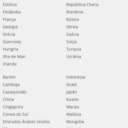
Estônia
República Checa
Finlândia
Romênia
França
Rússia
Geórgia
Sérvia
Grécia
Suécia
Guernsey
Suíça
Hungria
Turquia
Ilha de Man
Ucrânia
Irlanda
Barém
Indonésia
Camboja
Israel
Cazaquistão
Japão
China
Kuaite
Cingapura
Macau
Coreia do Sul
Malásia
Emirados Árabes Unidos
Mongólia