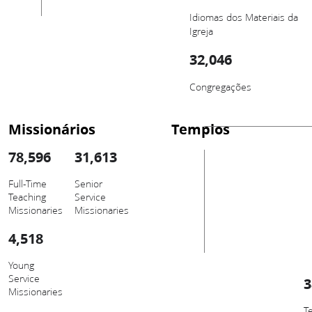
Idiomas dos Materiais da
Igreja
32,046
Congregações
Missionários
Templos
78,596
31,613
Full-Time
Senior
Teaching
Service
Missionaries
Missionaries
4,518
Young
Service
3
Missionaries
T