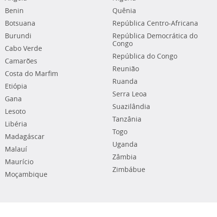
Benin
Quênia
Botsuana
República Centro-Africana
Burundi
República Democrática do
Congo
Cabo Verde
República do Congo
Camarões
Reunião
Costa do Marfim
Ruanda
Etiópia
Serra Leoa
Gana
Suazilândia
Lesoto
Tanzânia
Libéria
Togo
Madagáscar
Uganda
Malauí
Zâmbia
Maurício
Zimbábue
Moçambique