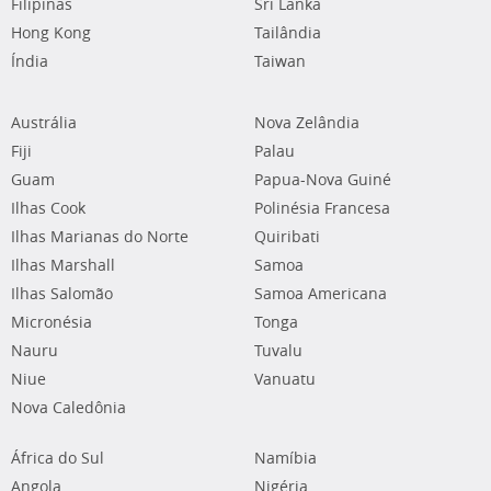
Filipinas
Sri Lanka
Hong Kong
Tailândia
Índia
Taiwan
Austrália
Nova Zelândia
Fiji
Palau
Guam
Papua-Nova Guiné
Ilhas Cook
Polinésia Francesa
Ilhas Marianas do Norte
Quiribati
Ilhas Marshall
Samoa
Ilhas Salomão
Samoa Americana
Micronésia
Tonga
Nauru
Tuvalu
Niue
Vanuatu
Nova Caledônia
África do Sul
Namíbia
Angola
Nigéria