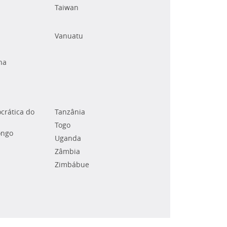
Taiwan
Vanuatu
na
crática do
Tanzânia
Togo
ongo
Uganda
Zâmbia
Zimbábue