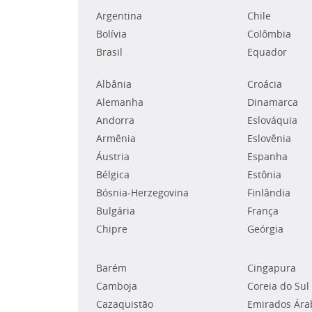
Argentina
Chile
Bolívia
Colômbia
Brasil
Equador
Albânia
Croácia
Alemanha
Dinamarca
Andorra
Eslováquia
Armênia
Eslovênia
Áustria
Espanha
Bélgica
Estônia
Bósnia-Herzegovina
Finlândia
Bulgária
França
Chipre
Geórgia
Barém
Cingapura
Camboja
Coreia do Sul
Cazaquistão
Emirados Ára