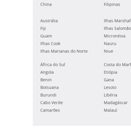
China
Filipinas
Austrália
Ilhas Marshal
Fiji
Ilhas Salomão
Guam
Micronésia
Ilhas Cook
Nauru
Ilhas Marianas do Norte
Niue
África do Sul
Costa do Mar
Angola
Etiópia
Benin
Gana
Botsuana
Lesoto
Burundi
Libéria
Cabo Verde
Madagáscar
Camarões
Malauí