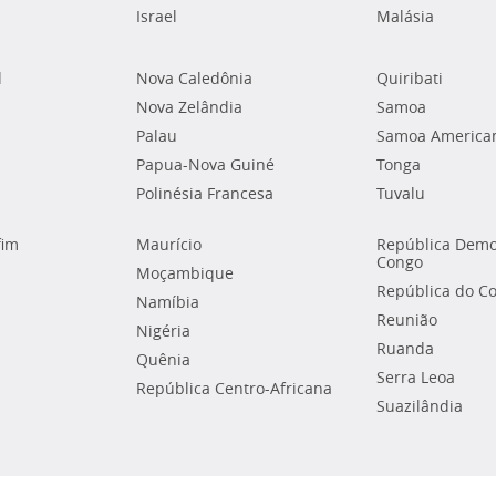
Israel
Malásia
l
Nova Caledônia
Quiribati
Nova Zelândia
Samoa
Palau
Samoa America
Papua-Nova Guiné
Tonga
Polinésia Francesa
Tuvalu
fim
Maurício
República Demo
Congo
Moçambique
República do C
Namíbia
Reunião
Nigéria
Ruanda
Quênia
Serra Leoa
República Centro-Africana
Suazilândia