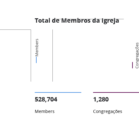
Total de Membros da Igreja
Members
Congregaçõ
528,704
1,280
Members
Congregações