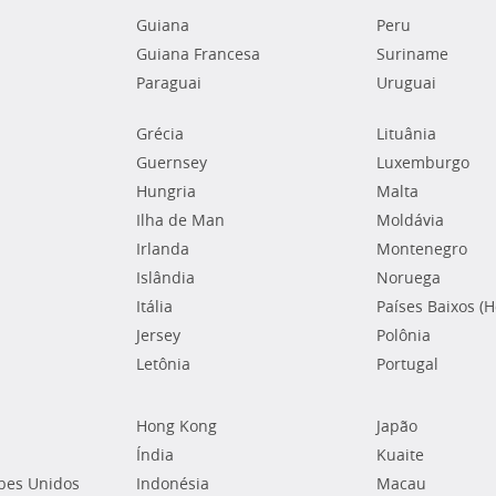
Guiana
Peru
Guiana Francesa
Suriname
Paraguai
Uruguai
Grécia
Lituânia
Guernsey
Luxemburgo
Hungria
Malta
Ilha de Man
Moldávia
Irlanda
Montenegro
Islândia
Noruega
Itália
Países Baixos (
Jersey
Polônia
Letônia
Portugal
Hong Kong
Japão
Índia
Kuaite
bes Unidos
Indonésia
Macau