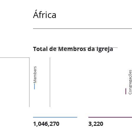
África
Total de Membros da Igreja
Members
Congregaçõ
1,046,270
3,220