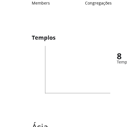
Members
Congregações
Templos
8
Temp
Ásia