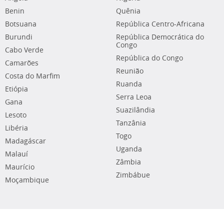
Benin
Quênia
Botsuana
República Centro-Africana
Burundi
República Democrática do
Congo
Cabo Verde
República do Congo
Camarões
Reunião
Costa do Marfim
Ruanda
Etiópia
Serra Leoa
Gana
Suazilândia
Lesoto
Tanzânia
Libéria
Togo
Madagáscar
Uganda
Malauí
Zâmbia
Maurício
Zimbábue
Moçambique