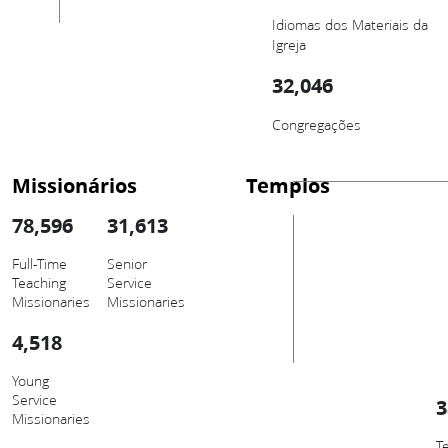
Idiomas dos Materiais da
Igreja
32,046
Congregações
Missionários
Templos
78,596
31,613
Full-Time
Senior
Teaching
Service
Missionaries
Missionaries
4,518
Young
Service
3
Missionaries
T