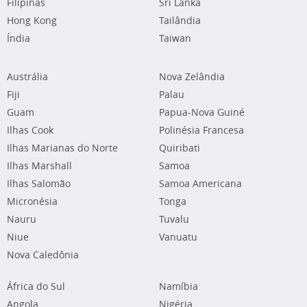
Filipinas
Sri Lanka
Hong Kong
Tailândia
Índia
Taiwan
Austrália
Nova Zelândia
Fiji
Palau
Guam
Papua-Nova Guiné
Ilhas Cook
Polinésia Francesa
Ilhas Marianas do Norte
Quiribati
Ilhas Marshall
Samoa
Ilhas Salomão
Samoa Americana
Micronésia
Tonga
Nauru
Tuvalu
Niue
Vanuatu
Nova Caledônia
África do Sul
Namíbia
Angola
Nigéria