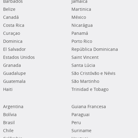
Barbados
Jamaica
Belize
Martinica
Canadá
México
Costa Rica
Nicarágua
Curaçao
Panamá
Dominica
Porto Rico
El Salvador
República Dominicana
Estados Unidos
Saint Vincent
Granada
Santa Lúcia
Guadalupe
São Cristóvão e Névis
Guatemala
São Martinho
Haiti
Trinidad e Tobago
Argentina
Guiana Francesa
Bolívia
Paraguai
Brasil
Peru
Chile
Suriname