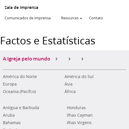
Sala de Imprensa
Comunicados de Imprensa
Resources
Contato
Factos e Estatísticas
A Igreja pelo mundo
América do Norte
América do Sul
Europa
Ásia
Oceania (Pacífco)
África
Antígua e Barbuda
Honduras
Aruba
Ilhas Cayman
Bahamas
Ilhas Virgens