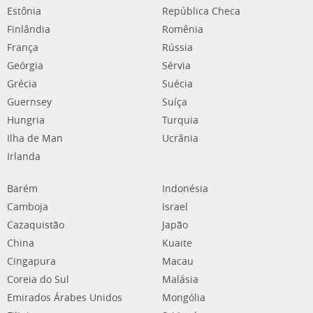
Estônia
República Checa
Finlândia
Romênia
França
Rússia
Geórgia
Sérvia
Grécia
Suécia
Guernsey
Suíça
Hungria
Turquia
Ilha de Man
Ucrânia
Irlanda
Barém
Indonésia
Camboja
Israel
Cazaquistão
Japão
China
Kuaite
Cingapura
Macau
Coreia do Sul
Malásia
Emirados Árabes Unidos
Mongólia