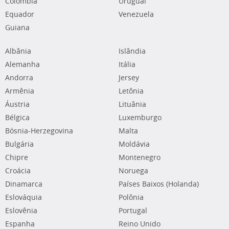
Colômbia
Uruguai
Equador
Venezuela
Guiana
Albânia
Islândia
Alemanha
Itália
Andorra
Jersey
Armênia
Letônia
Áustria
Lituânia
Bélgica
Luxemburgo
Bósnia-Herzegovina
Malta
Bulgária
Moldávia
Chipre
Montenegro
Croácia
Noruega
Dinamarca
Países Baixos (Holanda)
Eslováquia
Polônia
Eslovênia
Portugal
Espanha
Reino Unido