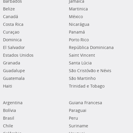
Barbados
Jamaica
Belize
Martinica
Canadá
México
Costa Rica
Nicarágua
Curaçao
Panamá
Dominica
Porto Rico
El Salvador
República Dominicana
Estados Unidos
Saint Vincent
Granada
Santa Lúcia
Guadalupe
São Cristóvão e Névis
Guatemala
São Martinho
Haiti
Trinidad e Tobago
Argentina
Guiana Francesa
Bolívia
Paraguai
Brasil
Peru
Chile
Suriname