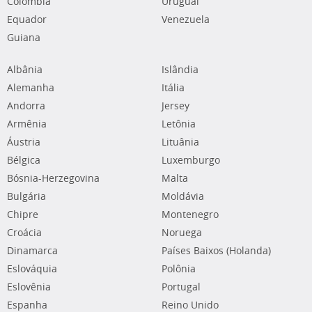
Colômbia
Uruguai
Equador
Venezuela
Guiana
Albânia
Islândia
Alemanha
Itália
Andorra
Jersey
Armênia
Letônia
Áustria
Lituânia
Bélgica
Luxemburgo
Bósnia-Herzegovina
Malta
Bulgária
Moldávia
Chipre
Montenegro
Croácia
Noruega
Dinamarca
Países Baixos (Holanda)
Eslováquia
Polônia
Eslovênia
Portugal
Espanha
Reino Unido