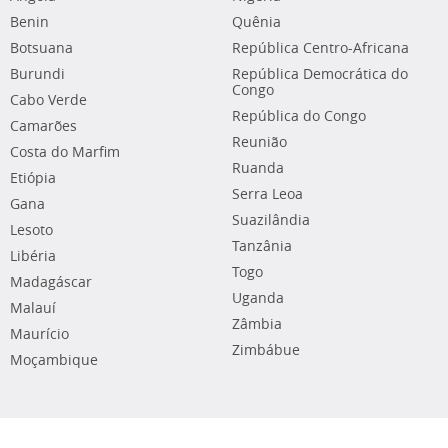
Benin
Quênia
Botsuana
República Centro-Africana
Burundi
República Democrática do
Congo
Cabo Verde
República do Congo
Camarões
Reunião
Costa do Marfim
Ruanda
Etiópia
Serra Leoa
Gana
Suazilândia
Lesoto
Tanzânia
Libéria
Togo
Madagáscar
Uganda
Malauí
Zâmbia
Maurício
Zimbábue
Moçambique