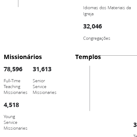
Idiomas dos Materiais da
Igreja
32,046
Congregações
Missionários
Templos
78,596
31,613
Full-Time
Senior
Teaching
Service
Missionaries
Missionaries
4,518
Young
Service
3
Missionaries
T