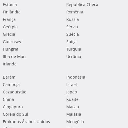
Estônia
República Checa
Finlândia
Romênia
França
Rússia
Geórgia
Sérvia
Grécia
Suécia
Guernsey
Suíça
Hungria
Turquia
Ilha de Man
Ucrânia
Irlanda
Barém
Indonésia
Camboja
Israel
Cazaquistão
Japão
China
Kuaite
Cingapura
Macau
Coreia do Sul
Malásia
Emirados Árabes Unidos
Mongólia