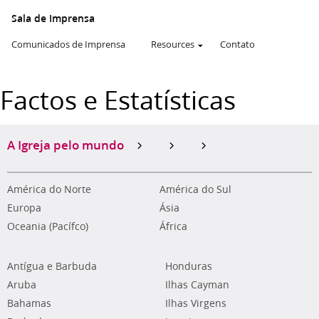
Sala de Imprensa
Comunicados de Imprensa
Resources
Contato
Factos e Estatísticas
A Igreja pelo mundo
América do Norte
América do Sul
Europa
Ásia
Oceania (Pacífco)
África
Antígua e Barbuda
Honduras
Aruba
Ilhas Cayman
Bahamas
Ilhas Virgens