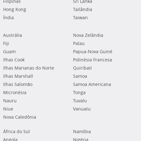
Filipinas
Sri Lanka
Hong Kong
Tailândia
Índia
Taiwan
Austrália
Nova Zelândia
Fiji
Palau
Guam
Papua-Nova Guiné
Ilhas Cook
Polinésia Francesa
Ilhas Marianas do Norte
Quiribati
Ilhas Marshall
Samoa
Ilhas Salomão
Samoa Americana
Micronésia
Tonga
Nauru
Tuvalu
Niue
Vanuatu
Nova Caledônia
África do Sul
Namíbia
Angola
Nigéria