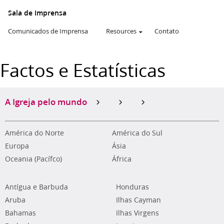
Sala de Imprensa
Comunicados de Imprensa
Resources
Contato
Factos e Estatísticas
A Igreja pelo mundo
América do Norte
América do Sul
Europa
Ásia
Oceania (Pacífco)
África
Antígua e Barbuda
Honduras
Aruba
Ilhas Cayman
Bahamas
Ilhas Virgens