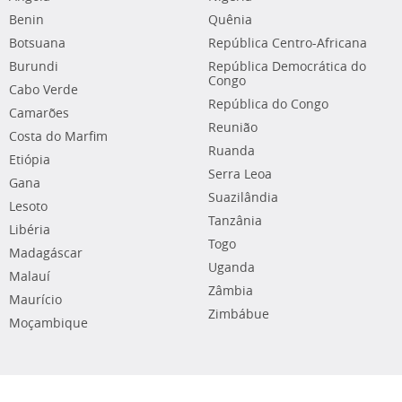
Benin
Quênia
Botsuana
República Centro-Africana
Burundi
República Democrática do
Congo
Cabo Verde
República do Congo
Camarões
Reunião
Costa do Marfim
Ruanda
Etiópia
Serra Leoa
Gana
Suazilândia
Lesoto
Tanzânia
Libéria
Togo
Madagáscar
Uganda
Malauí
Zâmbia
Maurício
Zimbábue
Moçambique