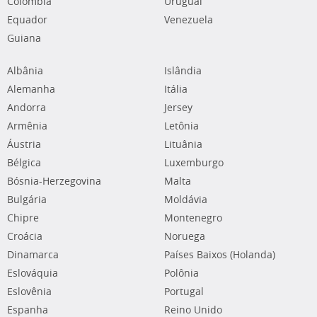
Colômbia
Uruguai
Equador
Venezuela
Guiana
Albânia
Islândia
Alemanha
Itália
Andorra
Jersey
Armênia
Letônia
Áustria
Lituânia
Bélgica
Luxemburgo
Bósnia-Herzegovina
Malta
Bulgária
Moldávia
Chipre
Montenegro
Croácia
Noruega
Dinamarca
Países Baixos (Holanda)
Eslováquia
Polônia
Eslovênia
Portugal
Espanha
Reino Unido