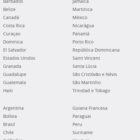
Barbados
Jamaica
Belize
Martinica
Canadá
México
Costa Rica
Nicarágua
Curaçao
Panamá
Dominica
Porto Rico
El Salvador
República Dominicana
Estados Unidos
Saint Vincent
Granada
Santa Lúcia
Guadalupe
São Cristóvão e Névis
Guatemala
São Martinho
Haiti
Trinidad e Tobago
Argentina
Guiana Francesa
Bolívia
Paraguai
Brasil
Peru
Chile
Suriname