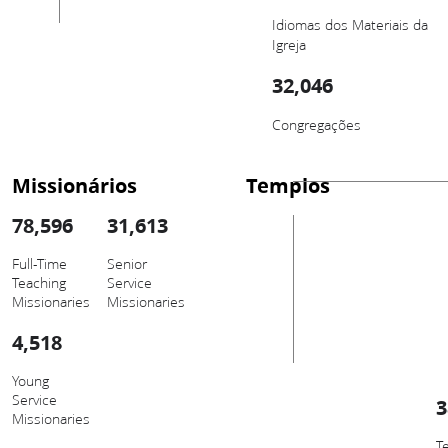
Idiomas dos Materiais da
Igreja
32,046
Congregações
Missionários
Templos
78,596
31,613
Full-Time
Senior
Teaching
Service
Missionaries
Missionaries
4,518
Young
Service
3
Missionaries
T