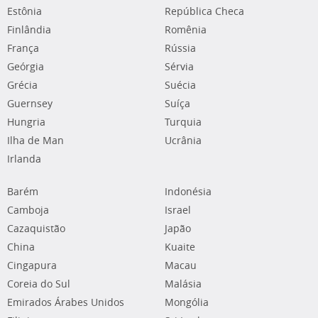
Estônia
República Checa
Finlândia
Romênia
França
Rússia
Geórgia
Sérvia
Grécia
Suécia
Guernsey
Suíça
Hungria
Turquia
Ilha de Man
Ucrânia
Irlanda
Barém
Indonésia
Camboja
Israel
Cazaquistão
Japão
China
Kuaite
Cingapura
Macau
Coreia do Sul
Malásia
Emirados Árabes Unidos
Mongólia