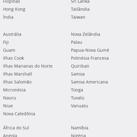
Filipinas
Sri Lanka
Hong Kong
Tailândia
Índia
Taiwan
Austrália
Nova Zelândia
Fiji
Palau
Guam
Papua-Nova Guiné
Ilhas Cook
Polinésia Francesa
Ilhas Marianas do Norte
Quiribati
Ilhas Marshall
Samoa
Ilhas Salomão
Samoa Americana
Micronésia
Tonga
Nauru
Tuvalu
Niue
Vanuatu
Nova Caledônia
África do Sul
Namíbia
Angola
Nigéria