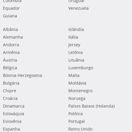
Colômbia
Uruguai
Equador
Venezuela
Guiana
Albânia
Islândia
Alemanha
Itália
Andorra
Jersey
Armênia
Letônia
Áustria
Lituânia
Bélgica
Luxemburgo
Bósnia-Herzegovina
Malta
Bulgária
Moldávia
Chipre
Montenegro
Croácia
Noruega
Dinamarca
Países Baixos (Holanda)
Eslováquia
Polônia
Eslovênia
Portugal
Espanha
Reino Unido