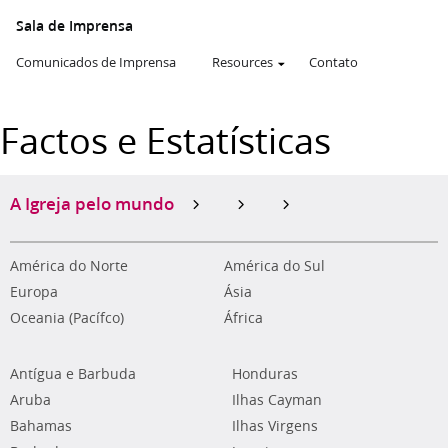
Sala de Imprensa
Comunicados de Imprensa
Resources
Contato
Factos e Estatísticas
A Igreja pelo mundo
América do Norte
América do Sul
Europa
Ásia
Oceania (Pacífco)
África
Antígua e Barbuda
Honduras
Aruba
Ilhas Cayman
Bahamas
Ilhas Virgens