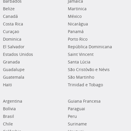
Barbados
Jamaica
Belize
Martinica
Canadá
México
Costa Rica
Nicarágua
Curaçao
Panamá
Dominica
Porto Rico
El Salvador
República Dominicana
Estados Unidos
Saint Vincent
Granada
Santa Lúcia
Guadalupe
São Cristóvão e Névis
Guatemala
São Martinho
Haiti
Trinidad e Tobago
Argentina
Guiana Francesa
Bolívia
Paraguai
Brasil
Peru
Chile
Suriname