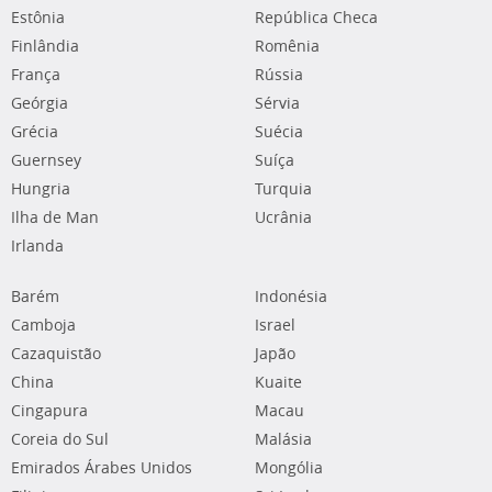
Estônia
República Checa
Finlândia
Romênia
França
Rússia
Geórgia
Sérvia
Grécia
Suécia
Guernsey
Suíça
Hungria
Turquia
Ilha de Man
Ucrânia
Irlanda
Barém
Indonésia
Camboja
Israel
Cazaquistão
Japão
China
Kuaite
Cingapura
Macau
Coreia do Sul
Malásia
Emirados Árabes Unidos
Mongólia