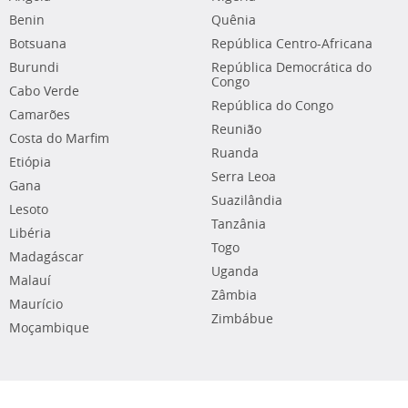
Benin
Quênia
Botsuana
República Centro-Africana
Burundi
República Democrática do
Congo
Cabo Verde
República do Congo
Camarões
Reunião
Costa do Marfim
Ruanda
Etiópia
Serra Leoa
Gana
Suazilândia
Lesoto
Tanzânia
Libéria
Togo
Madagáscar
Uganda
Malauí
Zâmbia
Maurício
Zimbábue
Moçambique