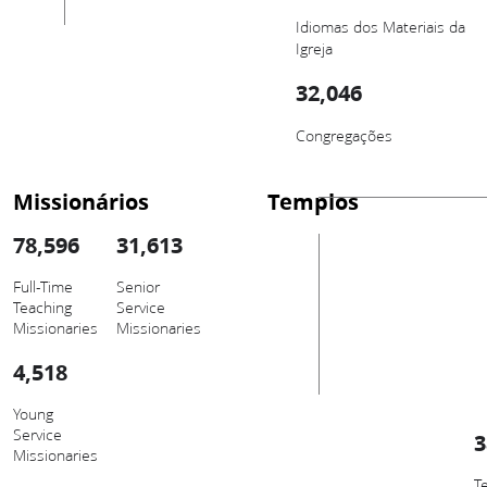
Idiomas dos Materiais da
Igreja
32,046
Congregações
Missionários
Templos
78,596
31,613
Full-Time
Senior
Teaching
Service
Missionaries
Missionaries
4,518
Young
Service
3
Missionaries
T