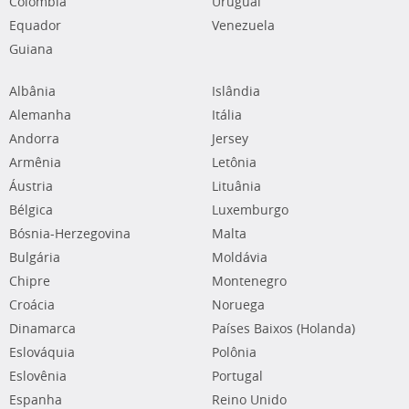
Colômbia
Uruguai
Equador
Venezuela
Guiana
Albânia
Islândia
Alemanha
Itália
Andorra
Jersey
Armênia
Letônia
Áustria
Lituânia
Bélgica
Luxemburgo
Bósnia-Herzegovina
Malta
Bulgária
Moldávia
Chipre
Montenegro
Croácia
Noruega
Dinamarca
Países Baixos (Holanda)
Eslováquia
Polônia
Eslovênia
Portugal
Espanha
Reino Unido