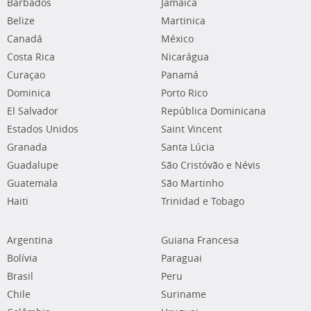
Barbados
Jamaica
Belize
Martinica
Canadá
México
Costa Rica
Nicarágua
Curaçao
Panamá
Dominica
Porto Rico
El Salvador
República Dominicana
Estados Unidos
Saint Vincent
Granada
Santa Lúcia
Guadalupe
São Cristóvão e Névis
Guatemala
São Martinho
Haiti
Trinidad e Tobago
Argentina
Guiana Francesa
Bolívia
Paraguai
Brasil
Peru
Chile
Suriname