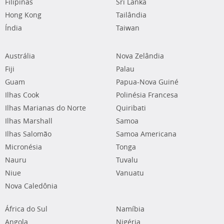
Filipinas
Sri Lanka
Hong Kong
Tailândia
Índia
Taiwan
Austrália
Nova Zelândia
Fiji
Palau
Guam
Papua-Nova Guiné
Ilhas Cook
Polinésia Francesa
Ilhas Marianas do Norte
Quiribati
Ilhas Marshall
Samoa
Ilhas Salomão
Samoa Americana
Micronésia
Tonga
Nauru
Tuvalu
Niue
Vanuatu
Nova Caledônia
África do Sul
Namíbia
Angola
Nigéria