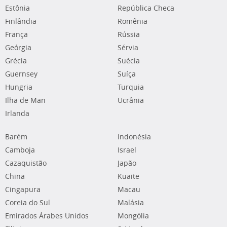
Estônia
República Checa
Finlândia
Romênia
França
Rússia
Geórgia
Sérvia
Grécia
Suécia
Guernsey
Suíça
Hungria
Turquia
Ilha de Man
Ucrânia
Irlanda
Barém
Indonésia
Camboja
Israel
Cazaquistão
Japão
China
Kuaite
Cingapura
Macau
Coreia do Sul
Malásia
Emirados Árabes Unidos
Mongólia