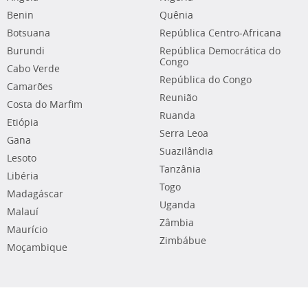
Benin
Quênia
Botsuana
República Centro-Africana
Burundi
República Democrática do
Congo
Cabo Verde
República do Congo
Camarões
Reunião
Costa do Marfim
Ruanda
Etiópia
Serra Leoa
Gana
Suazilândia
Lesoto
Tanzânia
Libéria
Togo
Madagáscar
Uganda
Malauí
Zâmbia
Maurício
Zimbábue
Moçambique