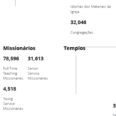
Idiomas dos Materiais da
Igreja
32,046
Congregações
Missionários
Templos
78,596
31,613
Full-Time
Senior
Teaching
Service
Missionaries
Missionaries
4,518
Young
Service
3
Missionaries
T