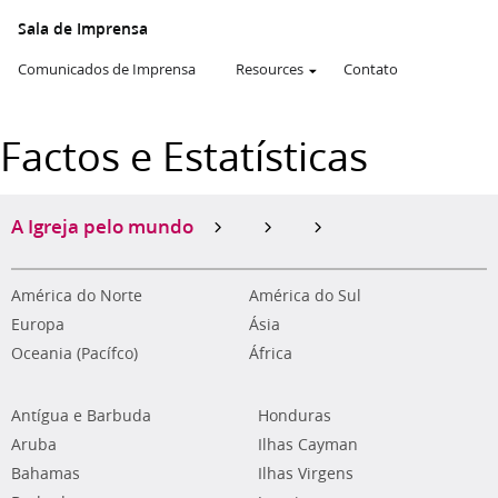
Sala de Imprensa
Comunicados de Imprensa
Resources
Contato
Factos e Estatísticas
A Igreja pelo mundo
América do Norte
América do Sul
Europa
Ásia
Oceania (Pacífco)
África
Antígua e Barbuda
Honduras
Aruba
Ilhas Cayman
Bahamas
Ilhas Virgens