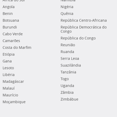
África do Sul
Namíbia
Angola
Nigéria
Benin
Quênia
Botsuana
República Centro-Africana
Burundi
República Democrática do
Congo
Cabo Verde
República do Congo
Camarões
Reunião
Costa do Marfim
Ruanda
Etiópia
Serra Leoa
Gana
Suazilândia
Lesoto
Tanzânia
Libéria
Togo
Madagáscar
Uganda
Malauí
Zâmbia
Maurício
Zimbábue
Moçambique