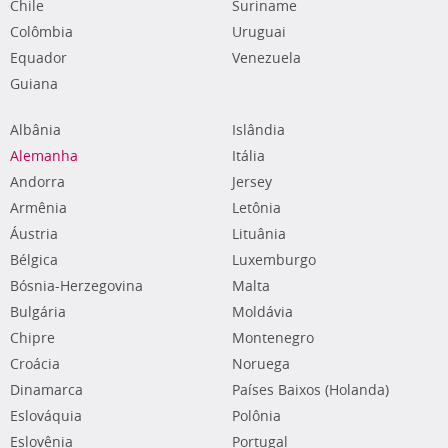
Chile
Suriname
Colômbia
Uruguai
Equador
Venezuela
Guiana
Albânia
Islândia
Alemanha
Itália
Andorra
Jersey
Armênia
Letônia
Áustria
Lituânia
Bélgica
Luxemburgo
Bósnia-Herzegovina
Malta
Bulgária
Moldávia
Chipre
Montenegro
Croácia
Noruega
Dinamarca
Países Baixos (Holanda)
Eslováquia
Polônia
Eslovênia
Portugal