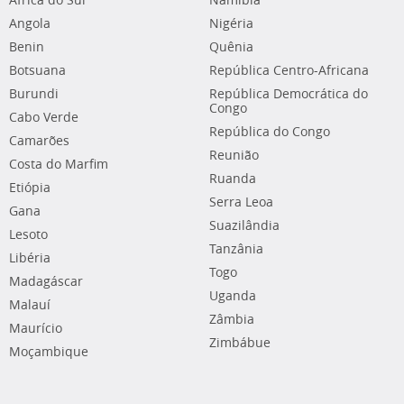
África do Sul
Namíbia
Angola
Nigéria
Benin
Quênia
Botsuana
República Centro-Africana
Burundi
República Democrática do
Congo
Cabo Verde
República do Congo
Camarões
Reunião
Costa do Marfim
Ruanda
Etiópia
Serra Leoa
Gana
Suazilândia
Lesoto
Tanzânia
Libéria
Togo
Madagáscar
Uganda
Malauí
Zâmbia
Maurício
Zimbábue
Moçambique