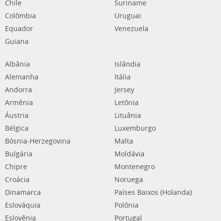
Chile
Suriname
Colômbia
Uruguai
Equador
Venezuela
Guiana
Albânia
Islândia
Alemanha
Itália
Andorra
Jersey
Armênia
Letônia
Áustria
Lituânia
Bélgica
Luxemburgo
Bósnia-Herzegovina
Malta
Bulgária
Moldávia
Chipre
Montenegro
Croácia
Noruega
Dinamarca
Países Baixos (Holanda)
Eslováquia
Polônia
Eslovênia
Portugal