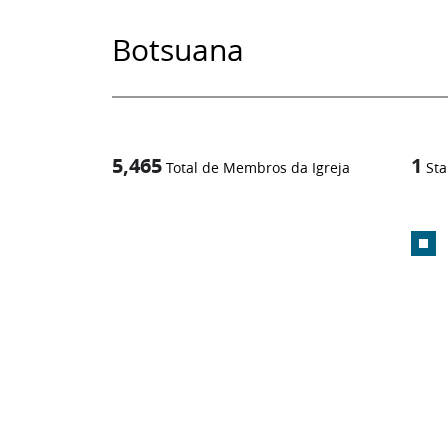
Botsuana
5,465
1
Total de Membros da Igreja
Sta
1
-in-