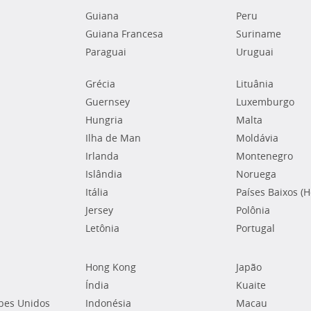
Guiana
Peru
Guiana Francesa
Suriname
Paraguai
Uruguai
Grécia
Lituânia
Guernsey
Luxemburgo
Hungria
Malta
Ilha de Man
Moldávia
Irlanda
Montenegro
Islândia
Noruega
Itália
Países Baixos (
Jersey
Polônia
Letônia
Portugal
Hong Kong
Japão
Índia
Kuaite
bes Unidos
Indonésia
Macau