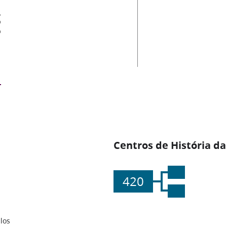
es
Centros de História da
420
los