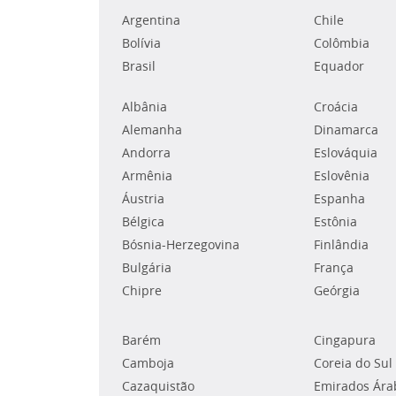
Argentina
Chile
Bolívia
Colômbia
Brasil
Equador
Albânia
Croácia
Alemanha
Dinamarca
Andorra
Eslováquia
Armênia
Eslovênia
Áustria
Espanha
Bélgica
Estônia
Bósnia-Herzegovina
Finlândia
Bulgária
França
Chipre
Geórgia
Barém
Cingapura
Camboja
Coreia do Sul
Cazaquistão
Emirados Ára