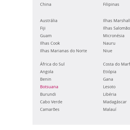
China
Filipinas
Austrália
Ilhas Marshal
Fiji
Ilhas Salomão
Guam
Micronésia
Ilhas Cook
Nauru
Ilhas Marianas do Norte
Niue
África do Sul
Costa do Mar
Angola
Etiópia
Benin
Gana
Botsuana
Lesoto
Burundi
Libéria
Cabo Verde
Madagáscar
Camarões
Malauí