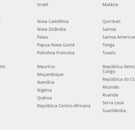
Israel
Malásia
l
Nova Caledônia
Quiribati
Nova Zelândia
Samoa
Palau
Samoa America
Papua-Nova Guiné
Tonga
Polinésia Francesa
Tuvalu
fim
Maurício
República Demo
Congo
Moçambique
República do C
Namíbia
Reunião
Nigéria
Ruanda
Quênia
Serra Leoa
República Centro-Africana
Suazilândia