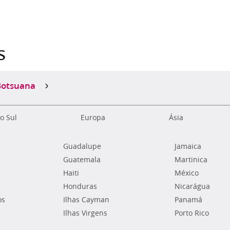
s
Botsuana
o Sul
Europa
Ásia
Guadalupe
Jamaica
Guatemala
Martinica
Haiti
México
Honduras
Nicarágua
os
Ilhas Cayman
Panamá
Ilhas Virgens
Porto Rico