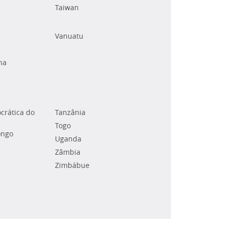
Taiwan
Vanuatu
na
crática do
Tanzânia
Togo
ongo
Uganda
Zâmbia
Zimbábue