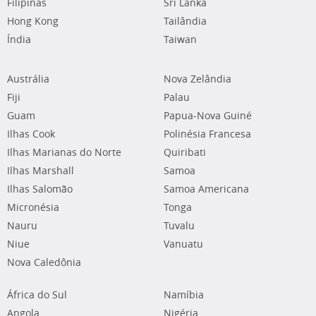
Filipinas
Sri Lanka
Hong Kong
Tailândia
Índia
Taiwan
Austrália
Nova Zelândia
Fiji
Palau
Guam
Papua-Nova Guiné
Ilhas Cook
Polinésia Francesa
Ilhas Marianas do Norte
Quiribati
Ilhas Marshall
Samoa
Ilhas Salomão
Samoa Americana
Micronésia
Tonga
Nauru
Tuvalu
Niue
Vanuatu
Nova Caledônia
África do Sul
Namíbia
Angola
Nigéria