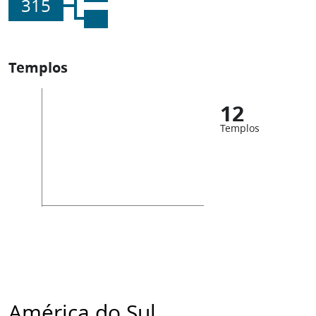
315
Templos
12
Templos
América do Sul