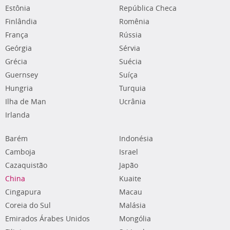
Estônia
República Checa
Finlândia
Romênia
França
Rússia
Geórgia
Sérvia
Grécia
Suécia
Guernsey
Suíça
Hungria
Turquia
Ilha de Man
Ucrânia
Irlanda
Barém
Indonésia
Camboja
Israel
Cazaquistão
Japão
China
Kuaite
Cingapura
Macau
Coreia do Sul
Malásia
Emirados Árabes Unidos
Mongólia