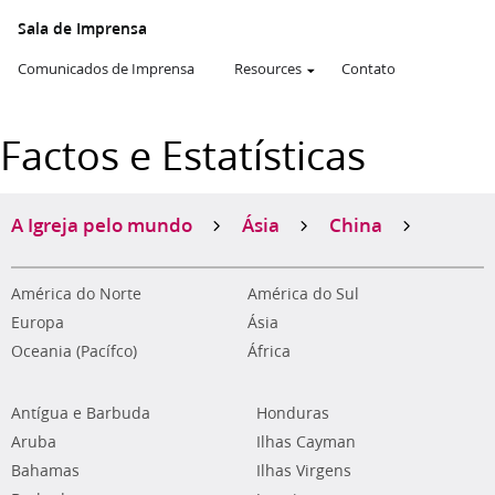
Sala de Imprensa
Comunicados de Imprensa
Resources
Contato
Factos e Estatísticas
A Igreja pelo mundo
Ásia
China
América do Norte
América do Sul
Europa
Ásia
Oceania (Pacífco)
África
Antígua e Barbuda
Honduras
Aruba
Ilhas Cayman
Bahamas
Ilhas Virgens