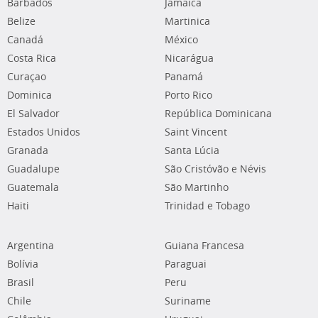
Barbados
Jamaica
Belize
Martinica
Canadá
México
Costa Rica
Nicarágua
Curaçao
Panamá
Dominica
Porto Rico
El Salvador
República Dominicana
Estados Unidos
Saint Vincent
Granada
Santa Lúcia
Guadalupe
São Cristóvão e Névis
Guatemala
São Martinho
Haiti
Trinidad e Tobago
Argentina
Guiana Francesa
Bolívia
Paraguai
Brasil
Peru
Chile
Suriname