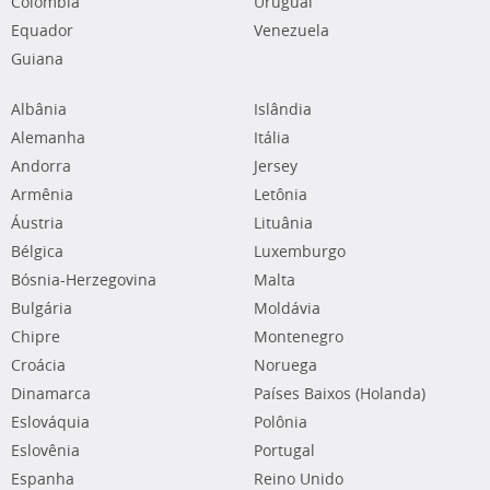
Colômbia
Uruguai
Equador
Venezuela
Guiana
Albânia
Islândia
Alemanha
Itália
Andorra
Jersey
Armênia
Letônia
Áustria
Lituânia
Bélgica
Luxemburgo
Bósnia-Herzegovina
Malta
Bulgária
Moldávia
Chipre
Montenegro
Croácia
Noruega
Dinamarca
Países Baixos (Holanda)
Eslováquia
Polônia
Eslovênia
Portugal
Espanha
Reino Unido