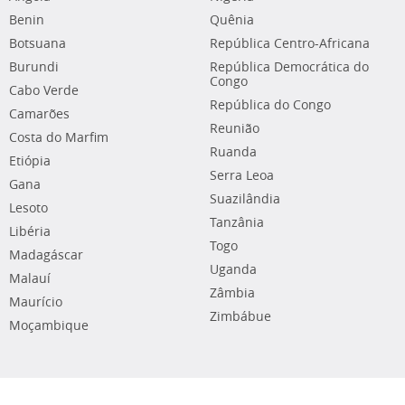
Benin
Quênia
Botsuana
República Centro-Africana
Burundi
República Democrática do
Congo
Cabo Verde
República do Congo
Camarões
Reunião
Costa do Marfim
Ruanda
Etiópia
Serra Leoa
Gana
Suazilândia
Lesoto
Tanzânia
Libéria
Togo
Madagáscar
Uganda
Malauí
Zâmbia
Maurício
Zimbábue
Moçambique