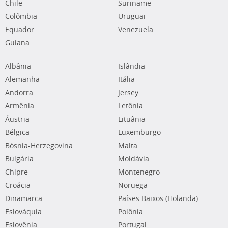
Chile
Suriname
Colômbia
Uruguai
Equador
Venezuela
Guiana
Albânia
Islândia
Alemanha
Itália
Andorra
Jersey
Armênia
Letônia
Áustria
Lituânia
Bélgica
Luxemburgo
Bósnia-Herzegovina
Malta
Bulgária
Moldávia
Chipre
Montenegro
Croácia
Noruega
Dinamarca
Países Baixos (Holanda)
Eslováquia
Polônia
Eslovênia
Portugal