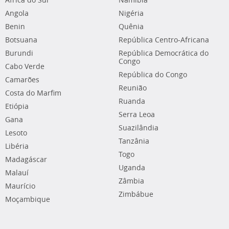
África do Sul
Namíbia
Angola
Nigéria
Benin
Quênia
Botsuana
República Centro-Africana
Burundi
República Democrática do
Congo
Cabo Verde
República do Congo
Camarões
Reunião
Costa do Marfim
Ruanda
Etiópia
Serra Leoa
Gana
Suazilândia
Lesoto
Tanzânia
Libéria
Togo
Madagáscar
Uganda
Malauí
Zâmbia
Maurício
Zimbábue
Moçambique