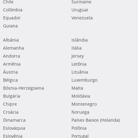
Chile
Suriname
Colômbia
Uruguai
Equador
Venezuela
Guiana
Albânia
Islândia
Alemanha
Itália
Andorra
Jersey
Armênia
Letônia
Áustria
Lituânia
Bélgica
Luxemburgo
Bósnia-Herzegovina
Malta
Bulgária
Moldávia
Chipre
Montenegro
Croácia
Noruega
Dinamarca
Países Baixos (Holanda)
Eslováquia
Polônia
Eslovênia
Portugal