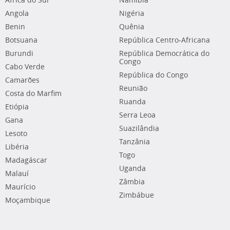
África do Sul
Namíbia
Angola
Nigéria
Benin
Quênia
Botsuana
República Centro-Africana
Burundi
República Democrática do
Congo
Cabo Verde
República do Congo
Camarões
Reunião
Costa do Marfim
Ruanda
Etiópia
Serra Leoa
Gana
Suazilândia
Lesoto
Tanzânia
Libéria
Togo
Madagáscar
Uganda
Malauí
Zâmbia
Maurício
Zimbábue
Moçambique