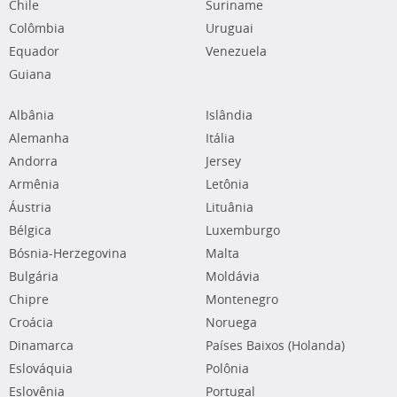
Chile
Suriname
Colômbia
Uruguai
Equador
Venezuela
Guiana
Albânia
Islândia
Alemanha
Itália
Andorra
Jersey
Armênia
Letônia
Áustria
Lituânia
Bélgica
Luxemburgo
Bósnia-Herzegovina
Malta
Bulgária
Moldávia
Chipre
Montenegro
Croácia
Noruega
Dinamarca
Países Baixos (Holanda)
Eslováquia
Polônia
Eslovênia
Portugal