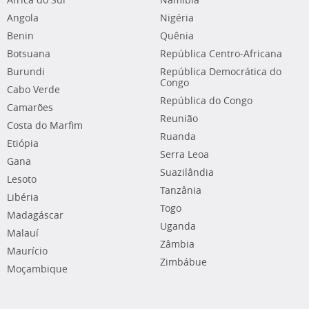
África do Sul
Namíbia
Angola
Nigéria
Benin
Quênia
Botsuana
República Centro-Africana
Burundi
República Democrática do
Congo
Cabo Verde
República do Congo
Camarões
Reunião
Costa do Marfim
Ruanda
Etiópia
Serra Leoa
Gana
Suazilândia
Lesoto
Tanzânia
Libéria
Togo
Madagáscar
Uganda
Malauí
Zâmbia
Maurício
Zimbábue
Moçambique