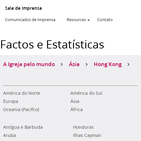
Sala de Imprensa
Comunicados de Imprensa
Resources
Contato
Factos e Estatísticas
A Igreja pelo mundo
Ásia
Hong Kong
América do Norte
América do Sul
Europa
Ásia
Oceania (Pacífco)
África
Antígua e Barbuda
Honduras
Aruba
Ilhas Cayman