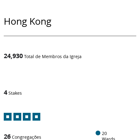
Hong Kong
24,930
Total de Membros da Igreja
1
-in-
4
Stakes
20
26
Congregações
Wards