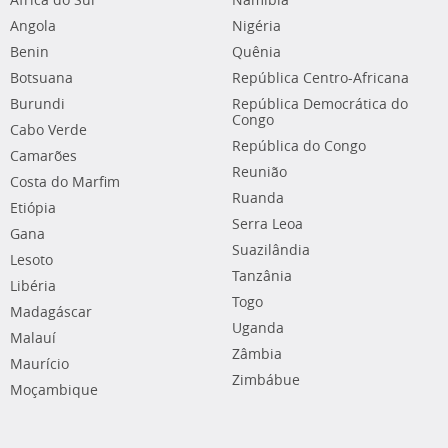
África do Sul
Namíbia
Angola
Nigéria
Benin
Quênia
Botsuana
República Centro-Africana
Burundi
República Democrática do
Congo
Cabo Verde
República do Congo
Camarões
Reunião
Costa do Marfim
Ruanda
Etiópia
Serra Leoa
Gana
Suazilândia
Lesoto
Tanzânia
Libéria
Togo
Madagáscar
Uganda
Malauí
Zâmbia
Maurício
Zimbábue
Moçambique