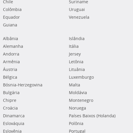
Chile
Suriname
Colômbia
Uruguai
Equador
Venezuela
Guiana
Albânia
Islândia
Alemanha
Itália
Andorra
Jersey
Armênia
Letônia
Áustria
Lituânia
Bélgica
Luxemburgo
Bósnia-Herzegovina
Malta
Bulgária
Moldávia
Chipre
Montenegro
Croácia
Noruega
Dinamarca
Países Baixos (Holanda)
Eslováquia
Polônia
Eslovênia
Portugal