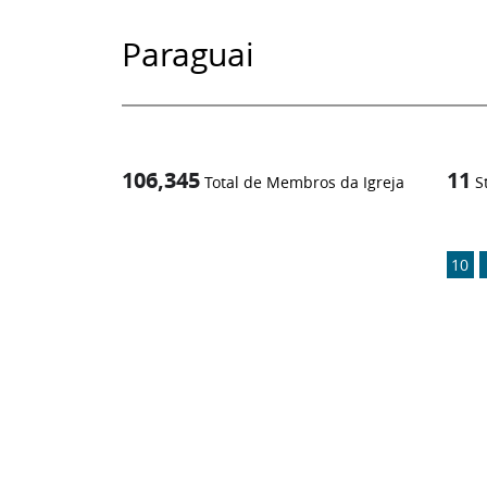
Paraguai
106,345
11
Total de Membros da Igreja
S
1
-in-
10