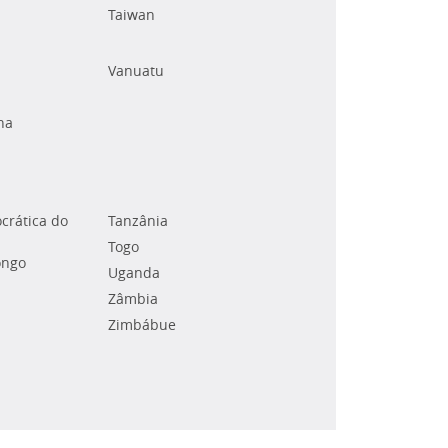
Taiwan
Vanuatu
na
crática do
Tanzânia
Togo
ongo
Uganda
Zâmbia
Zimbábue