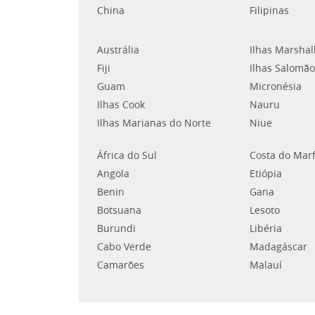
China
Filipinas
Austrália
Ilhas Marshal
Fiji
Ilhas Salomão
Guam
Micronésia
Ilhas Cook
Nauru
Ilhas Marianas do Norte
Niue
África do Sul
Costa do Mar
Angola
Etiópia
Benin
Gana
Botsuana
Lesoto
Burundi
Libéria
Cabo Verde
Madagáscar
Camarões
Malauí