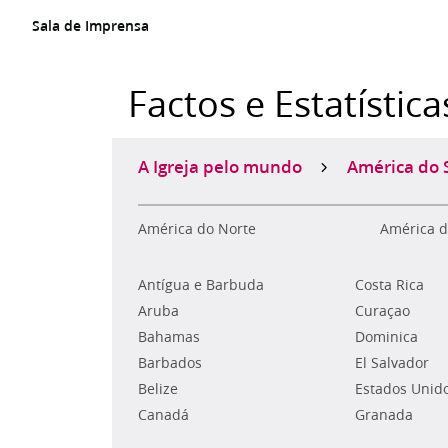
Sala de Imprensa
Factos e Estatística
A Igreja pelo mundo
América do 
América do Norte
América d
Antígua e Barbuda
Costa Rica
Aruba
Curaçao
Bahamas
Dominica
Barbados
El Salvador
Belize
Estados Unid
Canadá
Granada