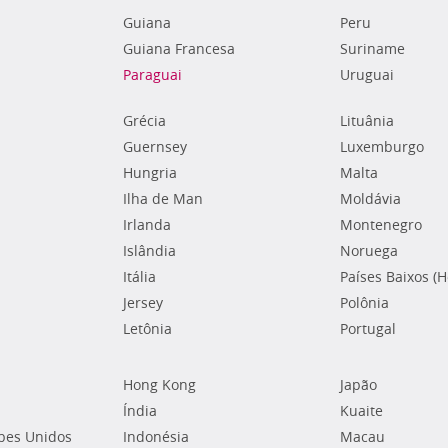
Guiana
Peru
Guiana Francesa
Suriname
Paraguai
Uruguai
Grécia
Lituânia
Guernsey
Luxemburgo
Hungria
Malta
Ilha de Man
Moldávia
Irlanda
Montenegro
Islândia
Noruega
Itália
Países Baixos (
Jersey
Polônia
Letônia
Portugal
Hong Kong
Japão
Índia
Kuaite
bes Unidos
Indonésia
Macau