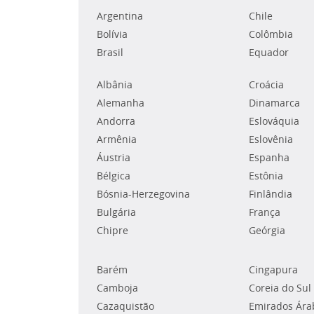
Argentina
Chile
Bolívia
Colômbia
Brasil
Equador
Albânia
Croácia
Alemanha
Dinamarca
Andorra
Eslováquia
Armênia
Eslovênia
Áustria
Espanha
Bélgica
Estônia
Bósnia-Herzegovina
Finlândia
Bulgária
França
Chipre
Geórgia
Barém
Cingapura
Camboja
Coreia do Sul
Cazaquistão
Emirados Ára