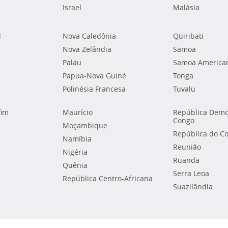
Israel
Malásia
l
Nova Caledônia
Quiribati
Nova Zelândia
Samoa
Palau
Samoa America
Papua-Nova Guiné
Tonga
Polinésia Francesa
Tuvalu
fim
Maurício
República Demo
Congo
Moçambique
República do C
Namíbia
Reunião
Nigéria
Ruanda
Quênia
Serra Leoa
República Centro-Africana
Suazilândia