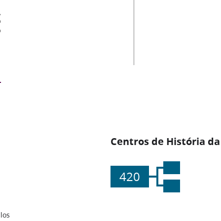
es
Centros de História da
420
los