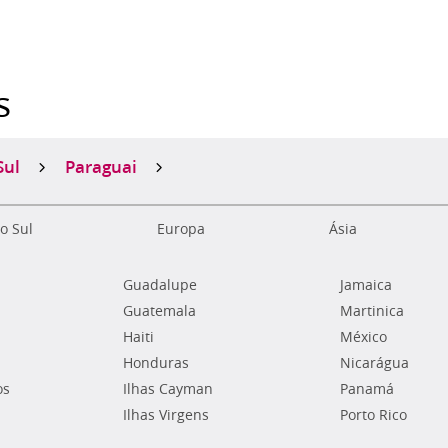
s
Sul
Paraguai
o Sul
Europa
Ásia
Guadalupe
Jamaica
Guatemala
Martinica
Haiti
México
Honduras
Nicarágua
os
Ilhas Cayman
Panamá
Ilhas Virgens
Porto Rico