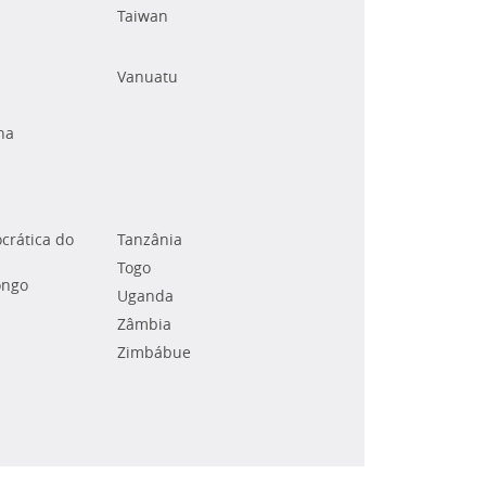
Taiwan
Vanuatu
na
crática do
Tanzânia
Togo
ongo
Uganda
Zâmbia
Zimbábue