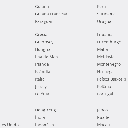
Guiana
Peru
Guiana Francesa
Suriname
Paraguai
Uruguai
Grécia
Lituânia
Guernsey
Luxemburgo
Hungria
Malta
Ilha de Man
Moldávia
Irlanda
Montenegro
Islândia
Noruega
Itália
Países Baixos (
Jersey
Polônia
Letônia
Portugal
Hong Kong
Japão
Índia
Kuaite
bes Unidos
Indonésia
Macau