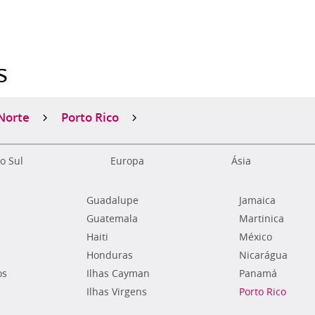
s
Norte
Porto Rico
o Sul
Europa
Ásia
Guadalupe
Jamaica
Guatemala
Martinica
Haiti
México
Honduras
Nicarágua
os
Ilhas Cayman
Panamá
Ilhas Virgens
Porto Rico