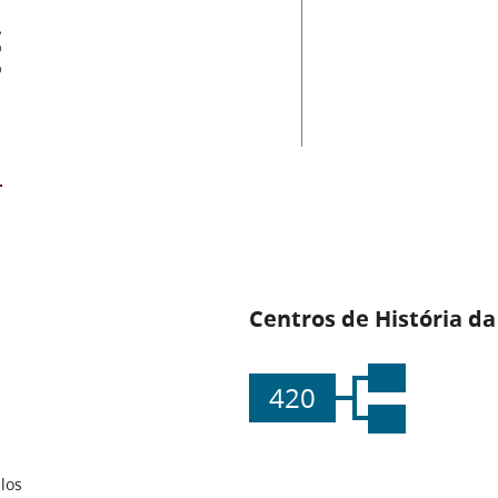
es
Centros de História da
420
los