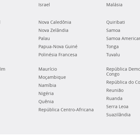
Israel
Malásia
l
Nova Caledônia
Quiribati
Nova Zelândia
Samoa
Palau
Samoa America
Papua-Nova Guiné
Tonga
Polinésia Francesa
Tuvalu
fim
Maurício
República Demo
Congo
Moçambique
República do C
Namíbia
Reunião
Nigéria
Ruanda
Quênia
Serra Leoa
República Centro-Africana
Suazilândia