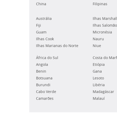
China
Filipinas
Austrália
Ilhas Marshal
Fiji
Ilhas Salomão
Guam
Micronésia
Ilhas Cook
Nauru
Ilhas Marianas do Norte
Niue
África do Sul
Costa do Mar
Angola
Etiópia
Benin
Gana
Botsuana
Lesoto
Burundi
Libéria
Cabo Verde
Madagáscar
Camarões
Malauí