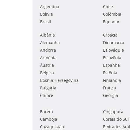
Argentina
Chile
Bolívia
Colômbia
Brasil
Equador
Albânia
Croácia
Alemanha
Dinamarca
Andorra
Eslováquia
Armênia
Eslovênia
Áustria
Espanha
Bélgica
Estônia
Bósnia-Herzegovina
Finlândia
Bulgária
França
Chipre
Geórgia
Barém
Cingapura
Camboja
Coreia do Sul
Cazaquistão
Emirados Ára