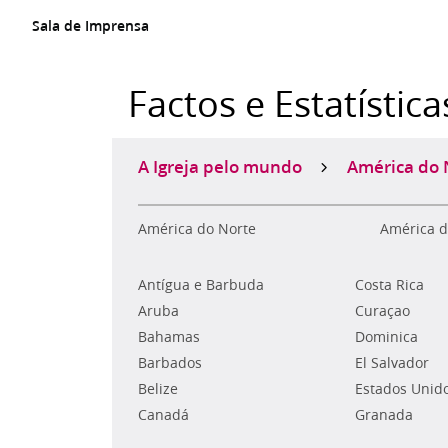
Sala de Imprensa
Factos e Estatística
A Igreja pelo mundo
América do 
América do Norte
América d
Antígua e Barbuda
Costa Rica
Aruba
Curaçao
Bahamas
Dominica
Barbados
El Salvador
Belize
Estados Unid
Canadá
Granada