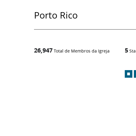
Porto Rico
26,947
5
Total de Membros da Igreja
Sta
1
-in-