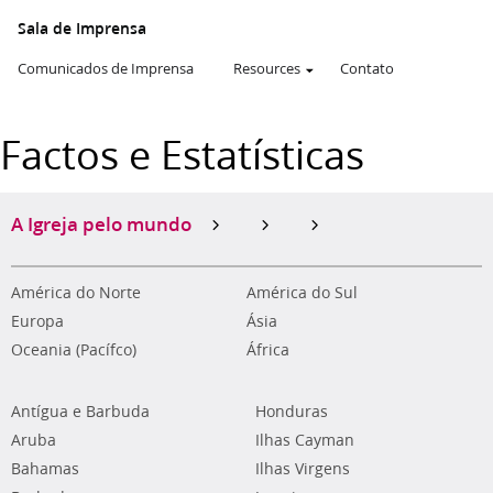
Sala de Imprensa
Comunicados de Imprensa
Resources
Contato
Factos e Estatísticas
A Igreja pelo mundo
América do Norte
América do Sul
Europa
Ásia
Oceania (Pacífco)
África
Antígua e Barbuda
Honduras
Aruba
Ilhas Cayman
Bahamas
Ilhas Virgens