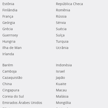
Estônia
República Checa
Finlândia
Romênia
França
Rússia
Geórgia
Sérvia
Grécia
Suécia
Guernsey
Suíça
Hungria
Turquia
Ilha de Man
Ucrânia
Irlanda
Barém
Indonésia
Camboja
Israel
Cazaquistão
Japão
China
Kuaite
Cingapura
Macau
Coreia do Sul
Malásia
Emirados Árabes Unidos
Mongólia