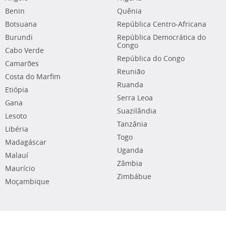
Benin
Quênia
Botsuana
República Centro-Africana
Burundi
República Democrática do
Congo
Cabo Verde
República do Congo
Camarões
Reunião
Costa do Marfim
Ruanda
Etiópia
Serra Leoa
Gana
Suazilândia
Lesoto
Tanzânia
Libéria
Togo
Madagáscar
Uganda
Malauí
Zâmbia
Maurício
Zimbábue
Moçambique