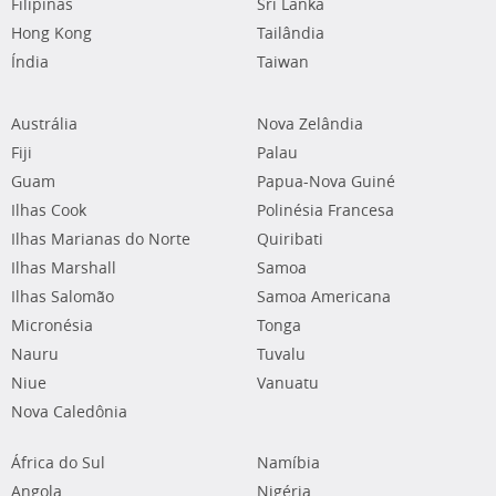
Filipinas
Sri Lanka
Hong Kong
Tailândia
Índia
Taiwan
Austrália
Nova Zelândia
Fiji
Palau
Guam
Papua-Nova Guiné
Ilhas Cook
Polinésia Francesa
Ilhas Marianas do Norte
Quiribati
Ilhas Marshall
Samoa
Ilhas Salomão
Samoa Americana
Micronésia
Tonga
Nauru
Tuvalu
Niue
Vanuatu
Nova Caledônia
África do Sul
Namíbia
Angola
Nigéria