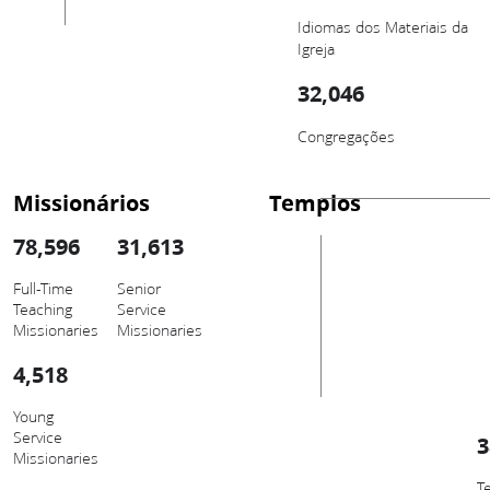
Idiomas dos Materiais da
Igreja
32,046
Congregações
Missionários
Templos
78,596
31,613
Full-Time
Senior
Teaching
Service
Missionaries
Missionaries
4,518
Young
Service
3
Missionaries
T