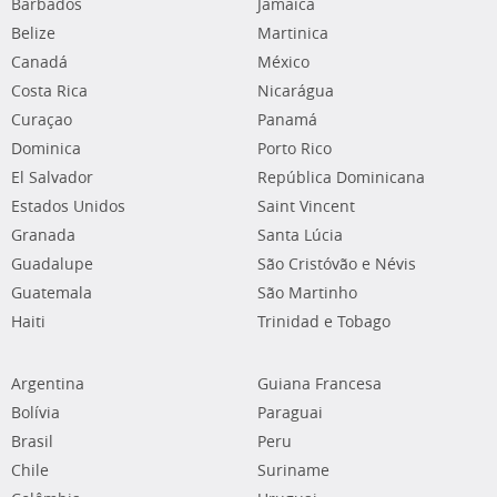
Barbados
Jamaica
Belize
Martinica
Canadá
México
Costa Rica
Nicarágua
Curaçao
Panamá
Dominica
Porto Rico
El Salvador
República Dominicana
Estados Unidos
Saint Vincent
Granada
Santa Lúcia
Guadalupe
São Cristóvão e Névis
Guatemala
São Martinho
Haiti
Trinidad e Tobago
Argentina
Guiana Francesa
Bolívia
Paraguai
Brasil
Peru
Chile
Suriname