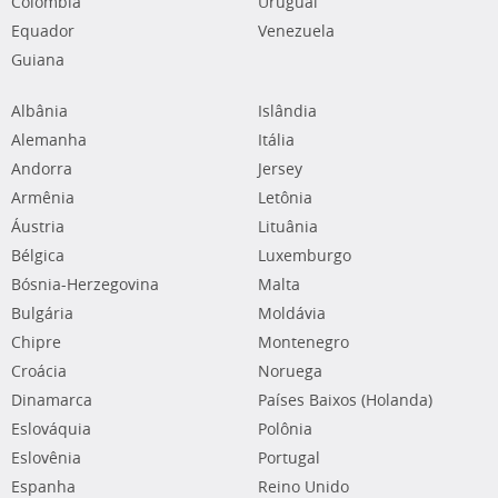
Colômbia
Uruguai
Equador
Venezuela
Guiana
Albânia
Islândia
Alemanha
Itália
Andorra
Jersey
Armênia
Letônia
Áustria
Lituânia
Bélgica
Luxemburgo
Bósnia-Herzegovina
Malta
Bulgária
Moldávia
Chipre
Montenegro
Croácia
Noruega
Dinamarca
Países Baixos (Holanda)
Eslováquia
Polônia
Eslovênia
Portugal
Espanha
Reino Unido