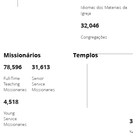
Idiomas dos Materiais da
Igreja
32,046
Congregações
Missionários
Templos
78,596
31,613
Full-Time
Senior
Teaching
Service
Missionaries
Missionaries
4,518
Young
Service
3
Missionaries
T