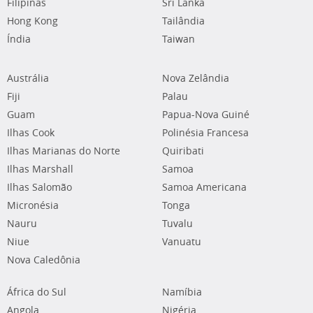
Filipinas
Sri Lanka
Hong Kong
Tailândia
Índia
Taiwan
Austrália
Nova Zelândia
Fiji
Palau
Guam
Papua-Nova Guiné
Ilhas Cook
Polinésia Francesa
Ilhas Marianas do Norte
Quiribati
Ilhas Marshall
Samoa
Ilhas Salomão
Samoa Americana
Micronésia
Tonga
Nauru
Tuvalu
Niue
Vanuatu
Nova Caledônia
África do Sul
Namíbia
Angola
Nigéria