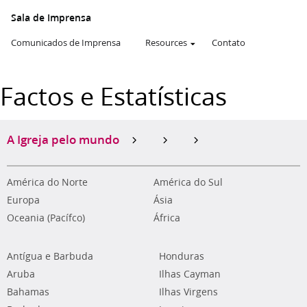
Sala de Imprensa
Comunicados de Imprensa
Resources
Contato
Factos e Estatísticas
A Igreja pelo mundo
América do Norte
América do Sul
Europa
Ásia
Oceania (Pacífco)
África
Antígua e Barbuda
Honduras
Aruba
Ilhas Cayman
Bahamas
Ilhas Virgens