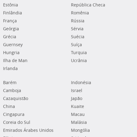
Estônia
República Checa
Finlândia
Romênia
França
Rússia
Geórgia
Sérvia
Grécia
Suécia
Guernsey
Suíça
Hungria
Turquia
Ilha de Man
Ucrânia
Irlanda
Barém
Indonésia
Camboja
Israel
Cazaquistão
Japão
China
Kuaite
Cingapura
Macau
Coreia do Sul
Malásia
Emirados Árabes Unidos
Mongólia