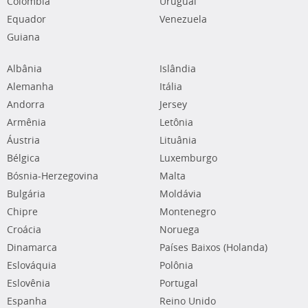
Colômbia
Uruguai
Equador
Venezuela
Guiana
Albânia
Islândia
Alemanha
Itália
Andorra
Jersey
Armênia
Letônia
Áustria
Lituânia
Bélgica
Luxemburgo
Bósnia-Herzegovina
Malta
Bulgária
Moldávia
Chipre
Montenegro
Croácia
Noruega
Dinamarca
Países Baixos (Holanda)
Eslováquia
Polônia
Eslovênia
Portugal
Espanha
Reino Unido