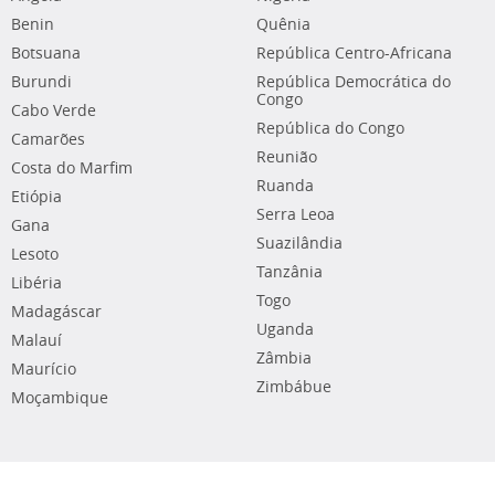
Benin
Quênia
Botsuana
República Centro-Africana
Burundi
República Democrática do
Congo
Cabo Verde
República do Congo
Camarões
Reunião
Costa do Marfim
Ruanda
Etiópia
Serra Leoa
Gana
Suazilândia
Lesoto
Tanzânia
Libéria
Togo
Madagáscar
Uganda
Malauí
Zâmbia
Maurício
Zimbábue
Moçambique