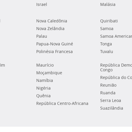
Israel
Malásia
l
Nova Caledônia
Quiribati
Nova Zelândia
Samoa
Palau
Samoa America
Papua-Nova Guiné
Tonga
Polinésia Francesa
Tuvalu
fim
Maurício
República Demo
Congo
Moçambique
República do C
Namíbia
Reunião
Nigéria
Ruanda
Quênia
Serra Leoa
República Centro-Africana
Suazilândia