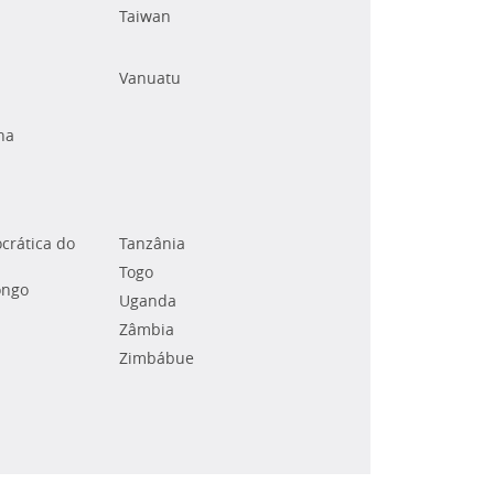
Taiwan
Vanuatu
na
crática do
Tanzânia
Togo
ongo
Uganda
Zâmbia
Zimbábue