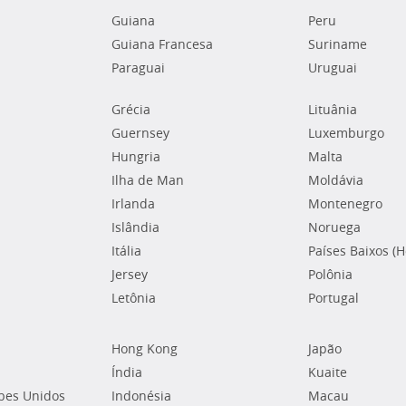
Guiana
Peru
Guiana Francesa
Suriname
Paraguai
Uruguai
Grécia
Lituânia
Guernsey
Luxemburgo
Hungria
Malta
Ilha de Man
Moldávia
Irlanda
Montenegro
Islândia
Noruega
Itália
Países Baixos (
Jersey
Polônia
Letônia
Portugal
Hong Kong
Japão
Índia
Kuaite
bes Unidos
Indonésia
Macau