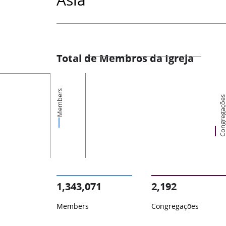
Total de Membros da Igreja
Members
Congregaçõ
1,343,071
2,192
Members
Congregações