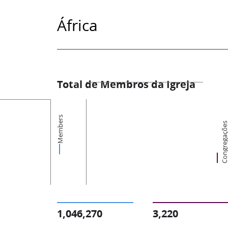
África
Total de Membros da Igreja
Members
Congregaçõ
1,046,270
3,220