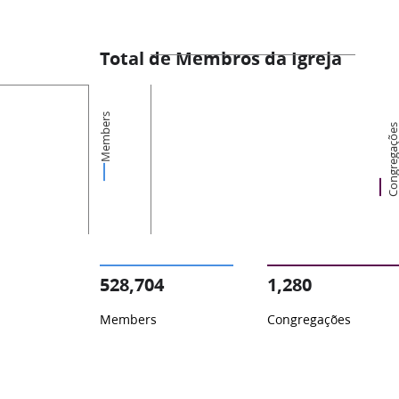
Total de Membros da Igreja
Members
Congregaçõ
528,704
1,280
Members
Congregações