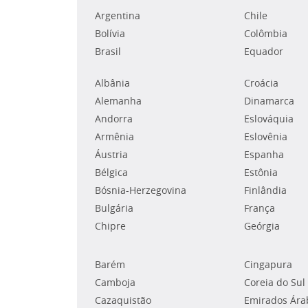
Argentina
Chile
Bolívia
Colômbia
Brasil
Equador
Albânia
Croácia
Alemanha
Dinamarca
Andorra
Eslováquia
Armênia
Eslovênia
Áustria
Espanha
Bélgica
Estônia
Bósnia-Herzegovina
Finlândia
Bulgária
França
Chipre
Geórgia
Barém
Cingapura
Camboja
Coreia do Sul
Cazaquistão
Emirados Ára