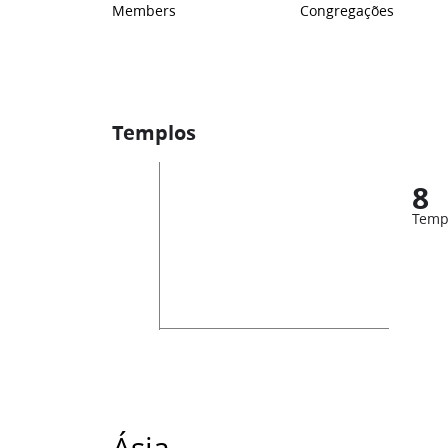
Members
Congregações
Templos
8
Temp
Ásia