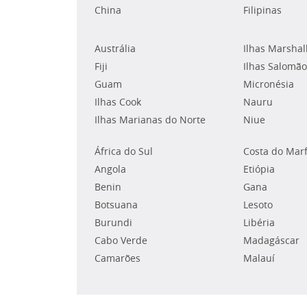
China
Filipinas
Austrália
Ilhas Marshal
Fiji
Ilhas Salomão
Guam
Micronésia
Ilhas Cook
Nauru
Ilhas Marianas do Norte
Niue
África do Sul
Costa do Mar
Angola
Etiópia
Benin
Gana
Botsuana
Lesoto
Burundi
Libéria
Cabo Verde
Madagáscar
Camarões
Malauí