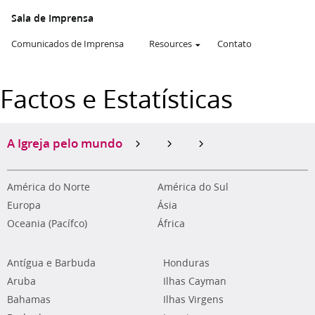
Sala de Imprensa
Comunicados de Imprensa
Resources
Contato
Factos e Estatísticas
A Igreja pelo mundo
América do Norte
América do Sul
Europa
Ásia
Oceania (Pacífco)
África
Antígua e Barbuda
Honduras
Aruba
Ilhas Cayman
Bahamas
Ilhas Virgens