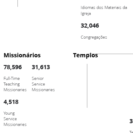
Idiomas dos Materiais da
Igreja
32,046
Congregações
Missionários
Templos
78,596
31,613
Full-Time
Senior
Teaching
Service
Missionaries
Missionaries
4,518
Young
Service
3
Missionaries
T