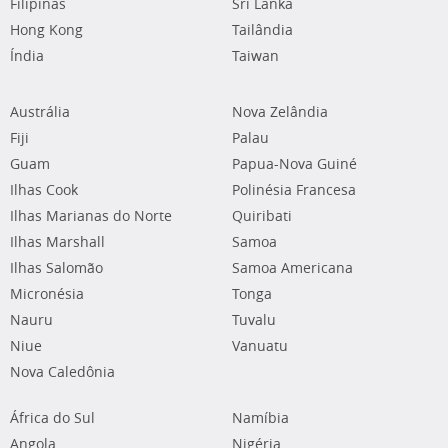
Filipinas
Sri Lanka
Hong Kong
Tailândia
Índia
Taiwan
Austrália
Nova Zelândia
Fiji
Palau
Guam
Papua-Nova Guiné
Ilhas Cook
Polinésia Francesa
Ilhas Marianas do Norte
Quiribati
Ilhas Marshall
Samoa
Ilhas Salomão
Samoa Americana
Micronésia
Tonga
Nauru
Tuvalu
Niue
Vanuatu
Nova Caledônia
África do Sul
Namíbia
Angola
Nigéria