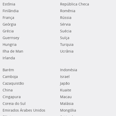
Estônia
República Checa
Finlândia
Romênia
França
Rússia
Geórgia
Sérvia
Grécia
Suécia
Guernsey
Suíça
Hungria
Turquia
Ilha de Man
Ucrânia
Irlanda
Barém
Indonésia
Camboja
Israel
Cazaquistão
Japão
China
Kuaite
Cingapura
Macau
Coreia do Sul
Malásia
Emirados Árabes Unidos
Mongólia