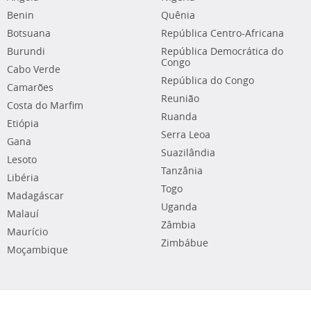
Benin
Quênia
Botsuana
República Centro-Africana
Burundi
República Democrática do
Congo
Cabo Verde
República do Congo
Camarões
Reunião
Costa do Marfim
Ruanda
Etiópia
Serra Leoa
Gana
Suazilândia
Lesoto
Tanzânia
Libéria
Togo
Madagáscar
Uganda
Malauí
Zâmbia
Maurício
Zimbábue
Moçambique