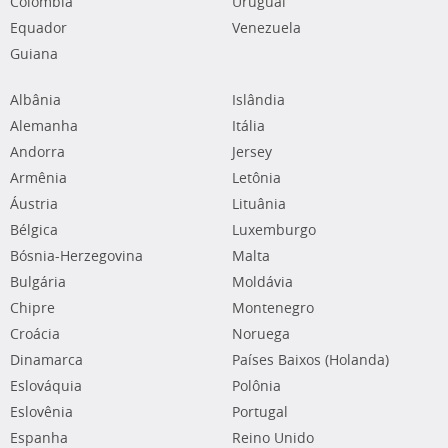
Colômbia
Uruguai
Equador
Venezuela
Guiana
Albânia
Islândia
Alemanha
Itália
Andorra
Jersey
Armênia
Letônia
Áustria
Lituânia
Bélgica
Luxemburgo
Bósnia-Herzegovina
Malta
Bulgária
Moldávia
Chipre
Montenegro
Croácia
Noruega
Dinamarca
Países Baixos (Holanda)
Eslováquia
Polônia
Eslovênia
Portugal
Espanha
Reino Unido