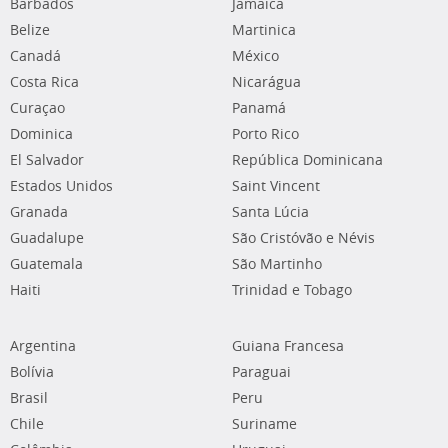
Barbados
Jamaica
Belize
Martinica
Canadá
México
Costa Rica
Nicarágua
Curaçao
Panamá
Dominica
Porto Rico
El Salvador
República Dominicana
Estados Unidos
Saint Vincent
Granada
Santa Lúcia
Guadalupe
São Cristóvão e Névis
Guatemala
São Martinho
Haiti
Trinidad e Tobago
Argentina
Guiana Francesa
Bolívia
Paraguai
Brasil
Peru
Chile
Suriname