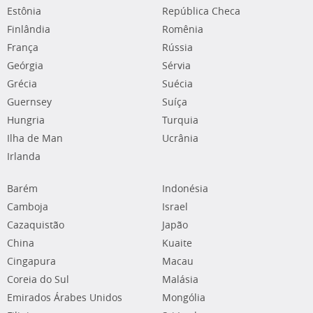
Estônia
República Checa
Finlândia
Romênia
França
Rússia
Geórgia
Sérvia
Grécia
Suécia
Guernsey
Suíça
Hungria
Turquia
Ilha de Man
Ucrânia
Irlanda
Barém
Indonésia
Camboja
Israel
Cazaquistão
Japão
China
Kuaite
Cingapura
Macau
Coreia do Sul
Malásia
Emirados Árabes Unidos
Mongólia