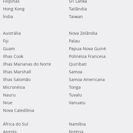
Filipinas
Sri Lanka
Hong Kong
Tailândia
Índia
Taiwan
Austrália
Nova Zelândia
Fiji
Palau
Guam
Papua-Nova Guiné
Ilhas Cook
Polinésia Francesa
Ilhas Marianas do Norte
Quiribati
Ilhas Marshall
Samoa
Ilhas Salomão
Samoa Americana
Micronésia
Tonga
Nauru
Tuvalu
Niue
Vanuatu
Nova Caledônia
África do Sul
Namíbia
Angola
Nigéria