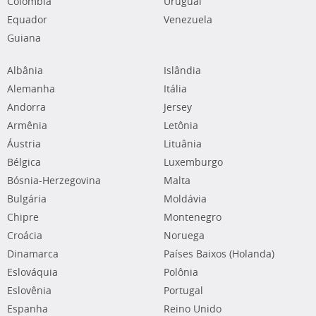
Colômbia
Uruguai
Equador
Venezuela
Guiana
Albânia
Islândia
Alemanha
Itália
Andorra
Jersey
Armênia
Letônia
Áustria
Lituânia
Bélgica
Luxemburgo
Bósnia-Herzegovina
Malta
Bulgária
Moldávia
Chipre
Montenegro
Croácia
Noruega
Dinamarca
Países Baixos (Holanda)
Eslováquia
Polônia
Eslovênia
Portugal
Espanha
Reino Unido