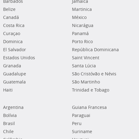
Barbados
Jamaica
Belize
Martinica
Canadá
México
Costa Rica
Nicarágua
Curaçao
Panamá
Dominica
Porto Rico
El Salvador
República Dominicana
Estados Unidos
Saint Vincent
Granada
Santa Lúcia
Guadalupe
São Cristóvão e Névis
Guatemala
São Martinho
Haiti
Trinidad e Tobago
Argentina
Guiana Francesa
Bolívia
Paraguai
Brasil
Peru
Chile
Suriname