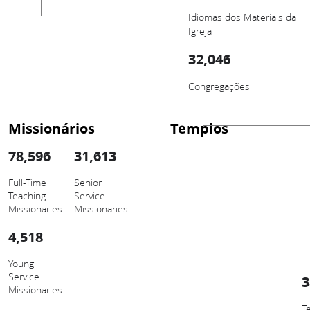
Idiomas dos Materiais da
Igreja
32,046
Congregações
Missionários
Templos
78,596
31,613
Full-Time
Senior
Teaching
Service
Missionaries
Missionaries
4,518
Young
Service
3
Missionaries
T