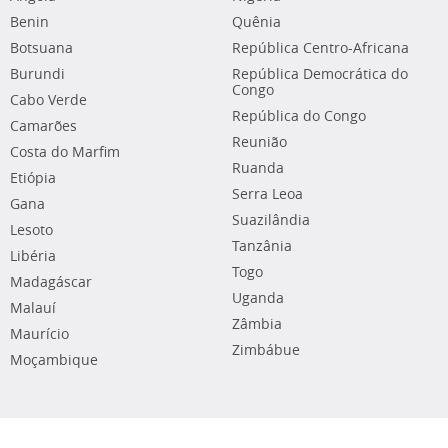
Benin
Quênia
Botsuana
República Centro-Africana
Burundi
República Democrática do
Congo
Cabo Verde
República do Congo
Camarões
Reunião
Costa do Marfim
Ruanda
Etiópia
Serra Leoa
Gana
Suazilândia
Lesoto
Tanzânia
Libéria
Togo
Madagáscar
Uganda
Malauí
Zâmbia
Maurício
Zimbábue
Moçambique