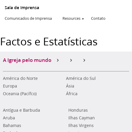
Sala de Imprensa
Comunicados de Imprensa
Resources
Contato
Factos e Estatísticas
A Igreja pelo mundo
América do Norte
América do Sul
Europa
Ásia
Oceania (Pacífco)
África
Antígua e Barbuda
Honduras
Aruba
Ilhas Cayman
Bahamas
Ilhas Virgens