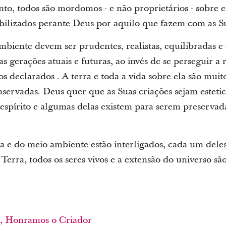
to, todos são mordomos - e não proprietários - sobre e
bilizados perante Deus por aquilo que fazem com as Su
biente devem ser prudentes, realistas, equilibradas e 
as gerações atuais e futuras, ao invés de se perseguir a
tos declarados . A terra e toda a vida sobre ela são muit
ervadas. Deus quer que as Suas criações sejam esteti
espírito e algumas delas existem para serem preservada
e do meio ambiente estão interligados, cada um deles
 Terra, todos os seres vivos e a extensão do universo s
, Honramos o Criador